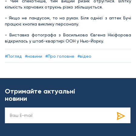
- Чим спекотніше, тим вищий ризик отруїтися. Влітку
кількість харчових отруєнь різко збільшується.
- Якщо не пандусом, то на руках. Біля однієї з аптек Бучі
працює кнопка виклику персоналу.
- Виставка фотографа з Василькова Євгена Нікіфорова
відкрилась у штаб-квартирі ООН у Нью-Йорку.
#Погляд
#новини
#Про головне
#відео
Отримайте актуальні
новини