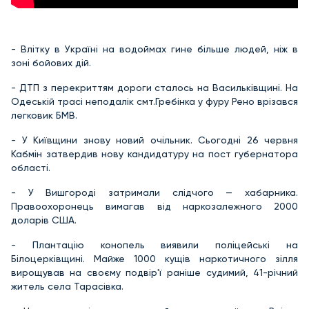
- Влітку в Україні на водоймах гине більше людей, ніж в
зоні бойових дій.
- ДТП з перекриттям дороги сталось на Васильківщині. На
Одеській трасі неподалік смт.Гребінка у фуру Рено врізався
легковик БМВ.
- У Київщини знову новий очільник. Сьогодні 26 червня
Кабмін затвердив нову кандидатуру на пост губернатора
області.
- У Вишгороді затримали слідчого — хабарника.
Правоохоронець вимагав від наркозалежного 2000
доларів США.
- Плантацію конопель виявили поліцейські на
Білоцерківщині. Майже 1000 кущів наркотичного зілля
вирощував на своєму подвір'ї раніше судимий, 41-річний
житель села Тарасівка.