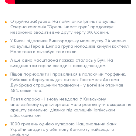
Отруйна забудова. На поймі річки Ірпінь по вулиці
Озерна компанія “Орлан Інвест груп” продовжує
незаконно зводити вже другу чергу ЖК Єсенін.
У Києвіі підпалили Вишгородську маршрутку. 24 червня
на вулиці Героїв Дніпра група молодиків кинули коктейлі
Молотова в автобус та втекли.
А ще одна масштабна пожежа сталась у Бучі. На
вихідних там горіли склади із секонд-хендом.
Пішов порибалити і провалився в палаючий торфяник.
Рибалка обернулась для жителя Гостомеля Артема
Думбрава страшними травмами - у вогні він отримав
45% опіків тіла.
Третя спроба - і знову невдала. У Київському
апеляційному суді вчергове мали розглянути оскарження
арешту земельної ділянки під колишнім Ірпінським
військкоматом.
1000 гривень однією купюрою. Національний банк
України вводить у обіг нову банкноту найвищого
номіналу.