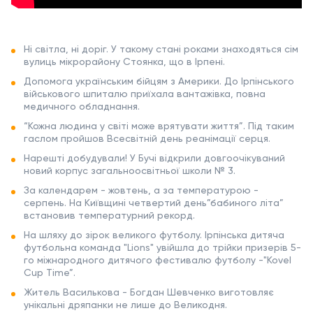
Ні світла, ні доріг. У такому стані роками знаходяться сім
вулиць мікрорайону Стоянка, що в Ірпені.
Допомога українським бійцям з Америки. До Ірпінського
військового шпиталю приїхала вантажівка, повна
медичного обладнання.
“Кожна людина у світі може врятувати життя”. Під таким
гаслом пройшов Всесвітній день реанімації серця.
Нарешті добудували! У Бучі відкрили довгоочікуваний
новий корпус загальноосвітньої школи № 3.
За календарем - жовтень, а за температурою -
серпень. На Київщині четвертий день”бабиного літа”
встановив температурний рекорд.
На шляху до зірок великого футболу. Ірпінська дитяча
футбольна команда "Lions" увійшла до трійки призерів 5-
го міжнародного дитячого фестивалю футболу -"Kovel
Cup Time”.
Житель Василькова - Богдан Шевченко виготовляє
унікальні дряпанки не лише до Великодня.