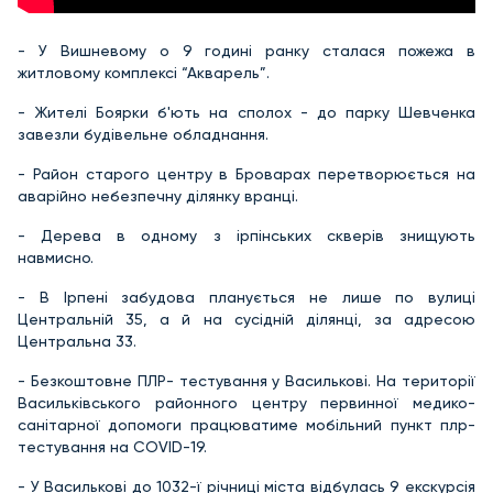
- У Вишневому о 9 годині ранку сталася пожежа в
житловому комплексі “Акварель”.
- Жителі Боярки б'ють на сполох - до парку Шевченка
завезли будівельне обладнання.
- Район старого центру в Броварах перетворюється на
аварійно небезпечну ділянку вранці.
- Дерева в одному з ірпінських скверів знищують
навмисно.
- В Ірпені забудова планується не лише по вулиці
Центральній 35, а й на сусідній ділянці, за адресою
Центральна 33.
- Безкоштовне ПЛР- тестування у Василькові. На території
Васильківського районного центру первинної медико-
санітарної допомоги працюватиме мобільний пункт плр-
тестування на COVID-19.
- У Василькові до 1032-ї річниці міста відбулась 9 екскурсія