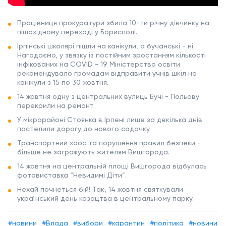
Працівниця прокуратури збила 10-ти річну дівчинку на
пішохідному переході у Борисполі.
Ірпінські школярі пішли на канікули, а бучанські - ні.
Нагадаємо, у звязку із постійним зростанням кількості
інфікованих на COVID - 19 Міністерство освіти
рекомендувало громадам відправити учнів шкіл на
канікули з 15 по 30 жовтня.
14 жовтня одну з центральних вулиць Бучі - Польову
перекрили на ремонт.
У мікрорайоні Стоянка в Ірпені лише за декілька днів
постелили дорогу до нового садочку.
Транспортний хаос та порушення правил безпеки -
більше не загрожують жителям Вишгорода.
14 жовтня на центральній площі Вишгорода відбулась
фотовиставка “Невидимі Діти”.
Нехай почнеться бій! Так, 14 жовтня святкували
український день козацтва в центральному парку.
#новини
#Влада
#вибори
#карантин
#політика
#новини д