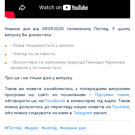
Новини дня від 09.09.2020 телеканалу Погляд. У цьому
випуску Ви дізнаєтесь:
- Ковід поширюється у школах
- Напад на активіста
- Волонтера та захисника природи Геннадія Чурилова
провели у останню путь
Про це і не тільки далі у випуску.
Також ви можете ознайомитись з попередніми випусками
програми на сайті за посиланням -
Підсумки тижня
,
обговорити це на
Facebook
в коментарях під відео. Також
можна долучитись до перегляду наших сюжетів на
Youtube
,
або можна слідкувати за нами в
Telegram
каналі.
#Погляд
#відео
#напад
#новини дня