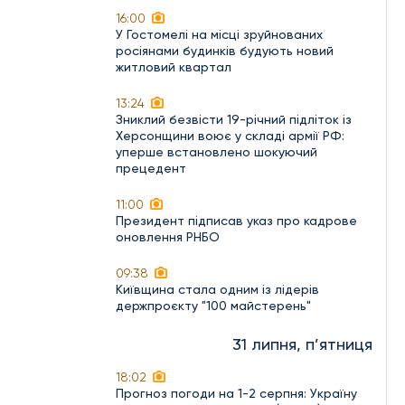
16:00
У Гостомелі на місці зруйнованих
росіянами будинків будують новий
житловий квартал
13:24
Зниклий безвісти 19-річний підліток із
Херсонщини воює у складі армії РФ:
уперше встановлено шокуючий
прецедент
11:00
Президент підписав указ про кадрове
оновлення РНБО
09:38
Київщина стала одним із лідерів
держпроєкту "100 майстерень"
31 липня, п’ятниця
18:02
Прогноз погоди на 1-2 серпня: Україну