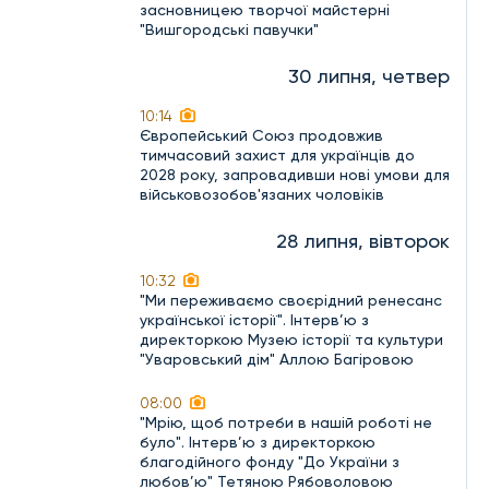
засновницею творчої майстерні
"Вишгородські павучки"
30 липня, четвер
10:14
Європейський Союз продовжив
тимчасовий захист для українців до
2028 року, запровадивши нові умови для
військовозобов'язаних чоловіків
28 липня, вівторок
10:32
"Ми переживаємо своєрідний ренесанс
української історії". Інтерв’ю з
директоркою Музею історії та культури
"Уваровський дім" Аллою Багіровою
08:00
"Мрію, щоб потреби в нашій роботі не
було". Інтерв’ю з директоркою
благодійного фонду "До України з
любов’ю" Тетяною Рябоволовою