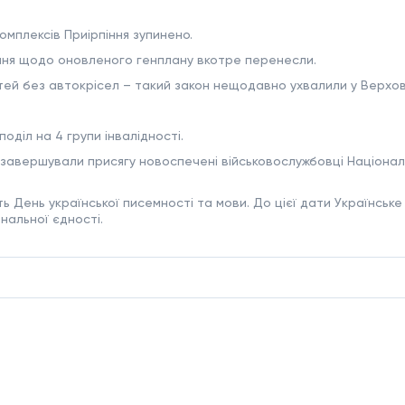
омплексів Приірпіння зупинено.
ння щодо оновленого генплану вкотре перенесли.
ей без автокрісел – такий закон нещодавно ухвалили у Верховн
оділ на 4 групи інвалідності.
завершували присягу новоспечені військовослужбовці Національ
ь День української писемності та мови. До цієї дати Українське
нальної єдності.