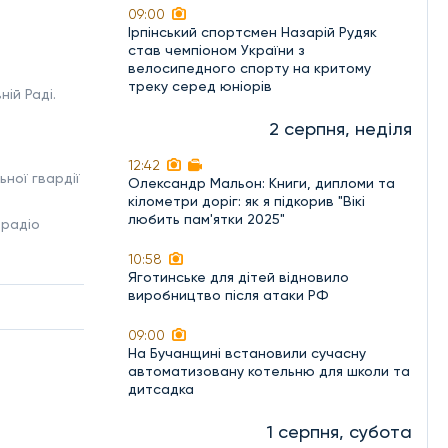
09:00
Ірпінський спортсмен Назарій Рудяк
став чемпіоном України з
велосипедного спорту на критому
треку серед юніорів
ій Раді.
2 серпня, неділя
12:42
ної гвардії
Олександр Мальон: Книги, дипломи та
кілометри доріг: як я підкорив "Вікі
любить пам'ятки 2025"
 радіо
10:58
Яготинське для дітей відновило
виробництво після атаки РФ
09:00
На Бучанщині встановили сучасну
автоматизовану котельню для школи та
дитсадка
1 серпня, субота