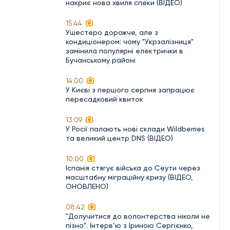
накриє нова хвиля спеки (ВІДЕО)
15:44
Ушестеро дорожче, але з
кондиціонером: чому "Укрзалізниця"
замінила популярні електрички в
Бучанському районі
14:00
У Києві з першого серпня запрацює
пересадковий квиток
13:09
У Росії палають нові склади Wildberries
та великий центр DNS (ВІДЕО)
10:00
Іспанія стягує війська до Сеути через
масштабну міграційну кризу (ВІДЕО,
ОНОВЛЕНО)
08:42
"Долучитися до волонтерства ніколи не
пізно". Інтерв’ю з Іриною Сергієнко,