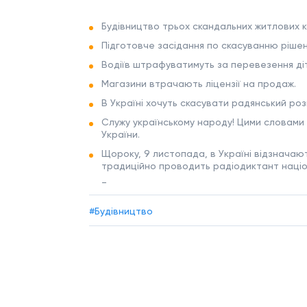
Будівництво трьох скандальних житлових к
Підготовче засідання по скасуванню ріше
Водіїв штрафуватимуть за перевезення діт
Магазини втрачають ліцензії на продаж.
В Україні хочуть скасувати радянський розп
Служу українському народу! Цими словами 
України.
Щороку, 9 листопада, в Україні відзначают
традиційно проводить радіодиктант націо
_
#Будівництво