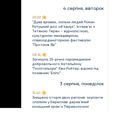
4 серпня, вівторок
09:59
"Дуже вражає, скільки людей Роман
Ратушний досі об'єднує". Інтерв’ю з
Тетяною Терен – журналісткою,
культурною менеджеркою,
співкоординаторкою фестивалю
"Протасів Яр"
08:14
Загинула 25-річна парамедикиня
добровольчого батальйону
"Госпітальєри" Єва Ройтер, відома під
позивним "Еліпс"
3 серпня, понеділок
15:40
Знищена історія двох регіонів: окупанти
спалили у Бериславі дерев'яний
козацький храм із Переволочної