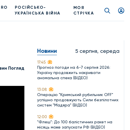
PRO
РОСІЙСЬКО-
МОЯ
УКРАЇНСЬКА ВІЙНА
СТРІЧКА
Новини
5 серпня, середа
17:45
Прогноз погоди на 6-7 серпня 2026:
вин Погляд
Україну продовжить накривати
аномальна спека (ВІДЕО)
13:08
Операцію "Кримський рубильник OFF"
успішно продовжують Сили безпілотних
систем "Мадяра" (ВІДЕО)
12:00
"Флеш": До 100 балістичних ракет на
місяць може запускати РФ (ВІДЕО)