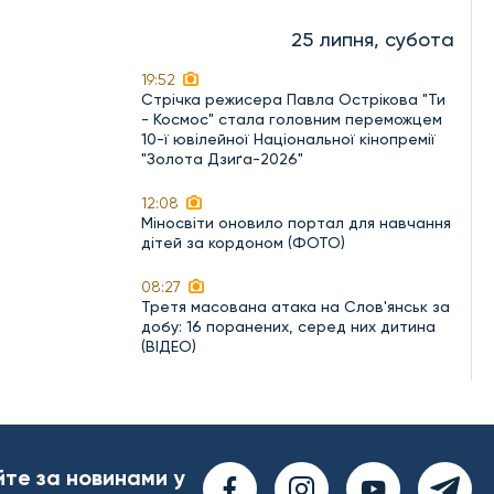
25 липня, субота
19:52
Стрічка режисера Павла Острікова "Ти
- Космос" стала головним переможцем
10-ї ювілейної Національної кінопремії
"Золота Дзиґа-2026"
12:08
Міносвіти оновило портал для навчання
дітей за кордоном (ФОТО)
08:27
Третя масована атака на Слов'янськ за
добу: 16 поранених, серед них дитина
(ВІДЕО)
йте за новинами у