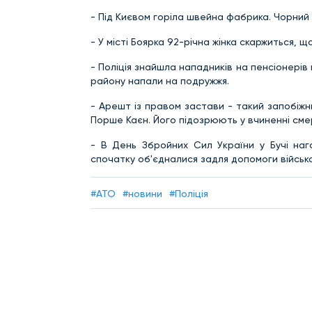
- Під Києвом горіла швейна фабрика. Чорний 
- У місті Боярка 92-річна жінка скаржиться, що 
- Поліція знайшла нападників на пенсіонерів 
району напали на подружжя.
- Арешт із правом застави - такий запобіжн
Порше Каєн. Його підозрюють у вчиненні смер
- В День Збройних Сил України у Бучі наг
спочатку об'єдналися задля допомоги військ
#АТО
#новини
#Поліція