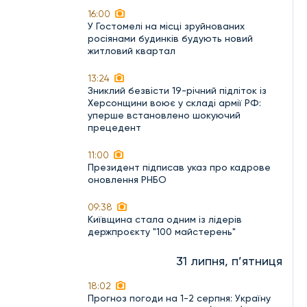
16:00
У Гостомелі на місці зруйнованих
росіянами будинків будують новий
житловий квартал
13:24
Зниклий безвісти 19-річний підліток із
Херсонщини воює у складі армії РФ:
уперше встановлено шокуючий
прецедент
11:00
Президент підписав указ про кадрове
оновлення РНБО
09:38
Київщина стала одним із лідерів
держпроєкту "100 майстерень"
31 липня, п’ятниця
18:02
Прогноз погоди на 1-2 серпня: Україну