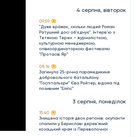
4 серпня, вівторок
09:59
"Дуже вражає, скільки людей Роман
Ратушний досі об'єднує". Інтерв’ю з
Тетяною Терен – журналісткою,
культурною менеджеркою,
співкоординаторкою фестивалю
"Протасів Яр"
08:14
Загинула 25-річна парамедикиня
добровольчого батальйону
"Госпітальєри" Єва Ройтер, відома під
позивним "Еліпс"
3 серпня, понеділок
15:40
Знищена історія двох регіонів: окупанти
спалили у Бериславі дерев'яний
козацький храм із Переволочної