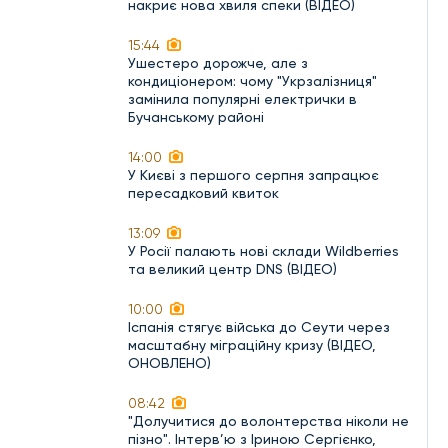
накриє нова хвиля спеки (ВІДЕО)
15:44
Ушестеро дорожче, але з
кондиціонером: чому "Укрзалізниця"
замінила популярні електрички в
Бучанському районі
14:00
У Києві з першого серпня запрацює
пересадковий квиток
13:09
У Росії палають нові склади Wildberries
та великий центр DNS (ВІДЕО)
10:00
Іспанія стягує війська до Сеути через
масштабну міграційну кризу (ВІДЕО,
ОНОВЛЕНО)
08:42
"Долучитися до волонтерства ніколи не
пізно". Інтерв’ю з Іриною Сергієнко,