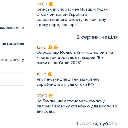
09:00
Ірпінський спортсмен Назарій Рудяк
став чемпіоном України з
велосипедного спорту на критому
треку серед юніорів
акарівського
2 серпня, неділя
я автомобіля
12:42
Олександр Мальон: Книги, дипломи та
кілометри доріг: як я підкорив "Вікі
ного сюжету
любить пам'ятки 2025"
10:58
Яготинське для дітей відновило
виробництво після атаки РФ
09:00
На Бучанщині встановили сучасну
автоматизовану котельню для школи та
дитсадка
1 серпня, субота