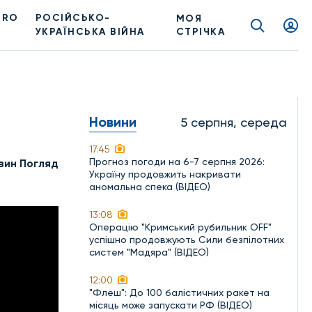
PRO
РОСІЙСЬКО-
МОЯ
УКРАЇНСЬКА ВІЙНА
СТРІЧКА
Новини
5 серпня, середа
17:45
Прогноз погоди на 6-7 серпня 2026:
вин Погляд
Україну продовжить накривати
аномальна спека (ВІДЕО)
13:08
Операцію "Кримський рубильник OFF"
успішно продовжують Сили безпілотних
систем "Мадяра" (ВІДЕО)
12:00
"Флеш": До 100 балістичних ракет на
місяць може запускати РФ (ВІДЕО)