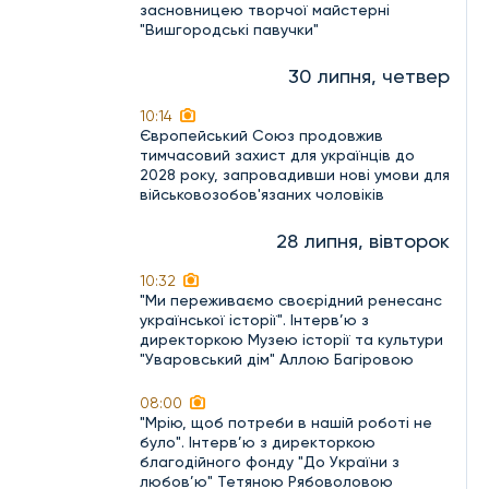
засновницею творчої майстерні
"Вишгородські павучки"
30 липня, четвер
10:14
Європейський Союз продовжив
тимчасовий захист для українців до
2028 року, запровадивши нові умови для
військовозобов'язаних чоловіків
28 липня, вівторок
10:32
"Ми переживаємо своєрідний ренесанс
української історії". Інтерв’ю з
директоркою Музею історії та культури
"Уваровський дім" Аллою Багіровою
08:00
"Мрію, щоб потреби в нашій роботі не
було". Інтерв’ю з директоркою
благодійного фонду "До України з
любов’ю" Тетяною Рябоволовою