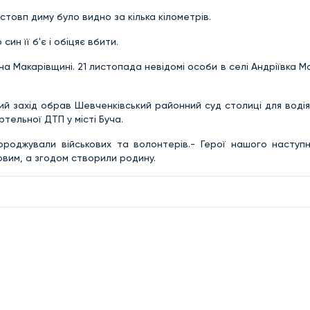
стовп диму було видно за кілька кілометрів.
син її б'є і обіцяє вбити.
на Макарівщині. 21 листопада невідомі особи в селі Андріївка М
ий захід обрав Шевченківський районний суд столиці для воді
тельної ДТП у місті Буча.
ороджували військових та волонтерів.- Герої нашого наступ
овим, а згодом створили родину.