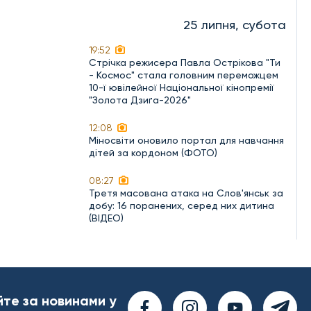
25 липня, субота
19:52
Стрічка режисера Павла Острікова "Ти
- Космос" стала головним переможцем
10-ї ювілейної Національної кінопремії
"Золота Дзиґа-2026"
12:08
Міносвіти оновило портал для навчання
дітей за кордоном (ФОТО)
08:27
Третя масована атака на Слов'янськ за
добу: 16 поранених, серед них дитина
(ВІДЕО)
йте за новинами у