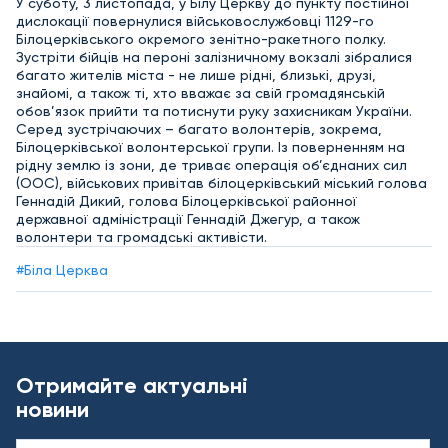
У суботу, 3 листопада, у Білу Церкву до пункту постійної
дислокації повернулися військовослужбовці 1129-го
Білоцерківського окремого зенітно-ракетного полку.
Зустріти бійців на пероні залізничному вокзалі зібралися
багато жителів міста - не лише рідні, близькі, друзі,
знайомі, а також ті, хто вважає за свій громадянській
обов’язок прийти та потиснути руку захисникам України.
Серед зустрічаючих – багато волонтерів, зокрема,
Білоцерківської волонтерської групи. Із поверненням на
рідну землю із зони, де триває операція об’єднаних сил
(ООС), військових привітав білоцерківський міський голова
Геннадій Дикий, голова Білоцерківської районної
державної адміністрації Геннадій Джегур, а також
волонтери та громадські активісти.
#Біла Церква
Отримайте актуальні
новини