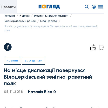
Новости
/
/
/
Головна
Новини
Новини Київської області
/
/
Білоцерківський район
Біла Церква
На місце дислокації повернувся Білоцерківський зенітно-ракетний
полк
НОВИНИ
БІЛА ЦЕРКВА
На місце дислокації повернувся
Білоцерківський зенітно-ракетний
полк
Наталія Біла 0
05.11.2018