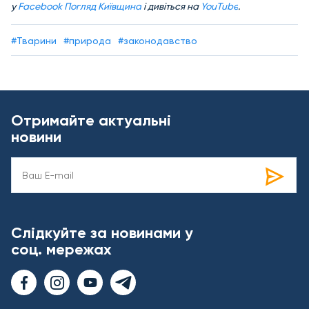
у
Facebook Погляд Київщина
і дивіться на
YouTube
.
#Тварини
#природа
#законодавство
Отримайте актуальні
новини
Слідкуйте за новинами у
соц. мережах