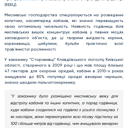
(КЕКЦ).
Мисливські господарства спеціалізуються на розведенні
копитних, насамперед кабанів, які значно перевищують
свою оптимальну чисельність. Наявність годівниць біля
мисливських вишок концентрує кабанів у певних місцях
заповідного об'єкта, де ці тварини виїдають коріння,
кореневища, цибулини, бульби практично всієї
трав'янистої рослинності.
У заказнику "Стороживці" Клавдіївського лісгоспу Київської
області, створеного в 2009 році і що мав площу близько
47 гектарів для охорони орхідей, кабани в 2010-х роках
знищували до 80% популяції орхідеї венерин черешок,
значно шкодили пальчатокоріннику.
"У заказнику було розміщено мисливську вежу для
відстрілу кабанів та інших копитних, а поряд годівниця,
куди кабани сходилися на годівлю з усього лісництва. І
як наслідок, вони перекопували всю лісову підстилку за
100 і більше метрів від годівниці, чим знищували венерин