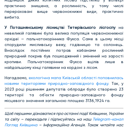
надлишок диких копитних лісова підстилка у вольєрі
практично знищена, а рослинність, у тому числі
перераховані вище червонокнижні види, практично
вибита.
У Поташнянському лісництві Тетерівського лісгоспу
на
невеликій галявині була велика популяція червонокнижної
орхідеї — пальчатокорінника Фукса. Саме в цьому місці
спорудили мисливську вежу, годівницю та солонець.
Внаслідок постійних потрав кабанами рослинний
природний покрив був пошкоджений і змінений на зарості
кропиви. Пальчатокорінник Фукса вцілів лише в
найдальшому кінці галявини на кордоні з лісом.
Нагадаємо,
екологічна мапа Київській області поповнилась
новими територіями природно-заповідного фонду.
Так, у
2023 році рішенням депутатів облради було створено 23
території та об’єкти природно-заповідного фонду
місцевого значення загальною площею 3136,1924 га.
Щоб першими дізнаватися про останні події Київщини, України
та світу – переходьте і підписуйтесь на наш
Telegram-канал
Погляд Київщина
– Інформаційна Агенція. Також читайте нас