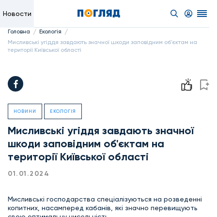
Новости
/
/
Головна
Екологія
Мисливські угіддя завдають значної шкоди заповідним об'єктам на
території Київської області
НОВИНИ
ЕКОЛОГІЯ
Мисливські угіддя завдають значної
шкоди заповідним об'єктам на
території Київської області
01.01.2024
Мисливські господарства спеціалізуються на розведенні
копитних, насамперед кабанів, які значно перевищують
свою оптимальну чисельність.