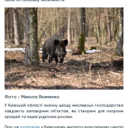
Фото - Микола Якименко
У Київській області значну шкоду мисливські господарства
завдають заповідним об'єктам, які створені для охорони
орхідей та інших рідкісних рослин.
Про це
розповіли
у Київському еколого-культурному центрі