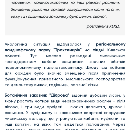
черевичок, пальчатокорінник та інші рідкісні рослини.
Знищення рідкісних орхідей завершилося після того, як
вежу та годівницю в заказнику було демонтовано",
розповіли в КЕКЦ.
Аналогічна ситуація відбувалася у
регіональному
ландшафтному парку "Трахтемирів"
на півдні Київської
області. Тут масово розведені мисливським
господарством кабани завдавали значних збитків
червонокнижному пальчатокоріннику. Шкоду від кабанів
для орхідей було значно зменшено після припинення
функціонування приватного мисливського господарства
та демонтажу вишок, годівниць, залізної сітки.
Ботанічний заказник "Діброва"
відомий дубовим лісом, у
якому ростуть чотири види червонокнижних рослин — лілія
лісова, і три види орхідей — любка дволиста, дрімок і
схованка. У сусідньому із заказником кварталі спорудили
мисливську вольєру, де утримуються кабани, муфлони та
інші копитні, на яких там ведеться полювання. Через