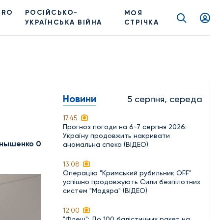
PRO
РОСІЙСЬКО-
МОЯ
УКРАЇНСЬКА ВІЙНА
СТРІЧКА
Новини
5 серпня, середа
17:45
Прогноз погоди на 6-7 серпня 2026:
Україну продовжить накривати
нышенко 0
аномальна спека (ВІДЕО)
13:08
Операцію "Кримський рубильник OFF"
успішно продовжують Сили безпілотних
систем "Мадяра" (ВІДЕО)
12:00
"Флеш": До 100 балістичних ракет на