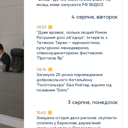
місяць може запускати РФ (ВІДЕО)
4 серпня, вівторок
09:59
"Дуже вражає, скільки людей Роман
Ратушний досі об'єднує". Інтерв’ю з
Тетяною Терен – журналісткою,
культурною менеджеркою,
співкоординаторкою фестивалю
"Протасів Яр"
08:14
Загинула 25-річна парамедикиня
добровольчого батальйону
"Госпітальєри" Єва Ройтер, відома під
позивним "Еліпс"
3 серпня, понеділок
15:40
Знищена історія двох регіонів: окупанти
спалили у Бериславі дерев'яний