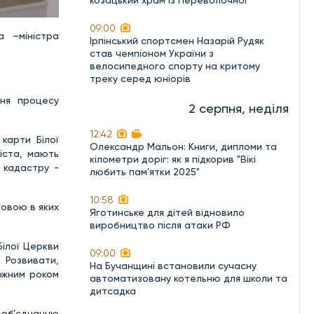
козацький храм із Переволочної
09:00
а –міністра
Ірпінський спортсмен Назарій Рудяк
став чемпіоном України з
велосипедного спорту на критому
треку серед юніорів
ння процесу
2 серпня, неділя
12:42
карти Білої
Олександр Мальон: Книги, дипломи та
міста, мають
кілометри доріг: як я підкорив "Вікі
 кадастру -
любить пам'ятки 2025"
10:58
довою в яких
Яготинське для дітей відновило
виробництво після атаки РФ
Білої Церкви
09:00
 Розвивати,
На Бучанщині встановили сучасну
ожним роком
автоматизовану котельню для школи та
дитсадка
 об’єднанню