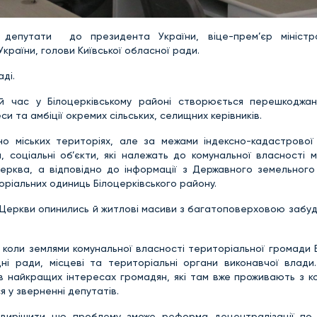
 депутати до президента України, віце-прем’єр міністр
України, голови Київської обласної ради.
аді.
й час у Білоцерківському районі створюється перешкоджа
и та амбіції окремих сільських, селищних керівників.
но міських територіях, але за межами індексно-кадастрової 
, соціальні об’єкти, які належать до комунальної власності 
Церква, а відповідно до інформації з Державного земельного
оріальних одиниць Білоцерківського району.
ї Церкви опинились й житлові масиви з багатоповерховою забу
, коли землями комунальної власності територіальної громади 
ні ради, місцеві та територіальні органи виконавчої влади.
 в найкращих інтересах громадян, які там вже проживають з к
 у зверненні депутатів.
в, вирішити цю проблему зможе реформа децентралізації по