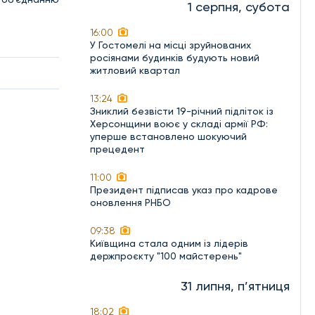
1 серпня, субота
16:00
У Гостомелі на місці зруйнованих
росіянами будинків будують новий
житловий квартал
13:24
Зниклий безвісти 19-річний підліток із
Херсонщини воює у складі армії РФ:
уперше встановлено шокуючий
прецедент
11:00
Президент підписав указ про кадрове
оновлення РНБО
09:38
Київщина стала одним із лідерів
держпроєкту "100 майстерень"
31 липня, п’ятниця
18:02