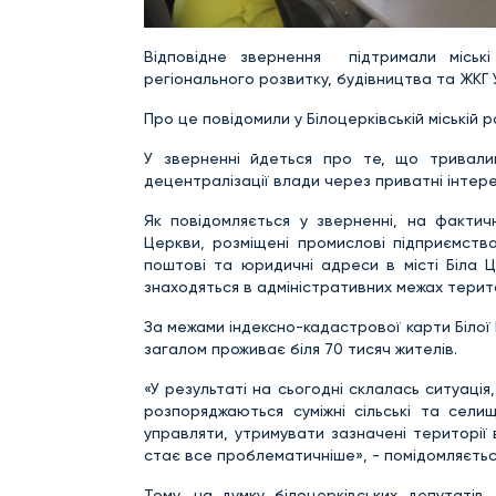
Відповідне звернення підтримали міські
регіонального розвитку, будівництва та ЖКГ 
Про це повідомили у Білоцерківській міській р
У зверненні йдеться про те, що тривали
децентралізації влади через приватні інтерес
Як повідомляється у зверненні, на фактич
Церкви, розміщені промислові підприємства
поштові та юридичні адреси в місті Біла 
знаходяться в адміністративних межах терит
За межами індексно-кадастрової карти Біло
загалом проживає біля 70 тисяч жителів.
«У результаті на сьогодні склалась ситуація
розпоряджаються суміжні сільські та селищ
управляти, утримувати зазначені території
стає все проблематичніше», - помідомляється
Тому, на думку білоцерківських депутаті