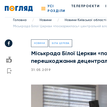
УСІ
ТЕЛЕПРОЄКТИ
РОЗДІЛИ
Головна
Новини
Новини Київської області
/
/
Міськрада Білої Церкви «поскаржилась» центральній вл
НОВИНИ
БІЛА ЦЕРКВА
Міськрада Білої Церкви «п
перешкоджання децентралі
31.05.2019