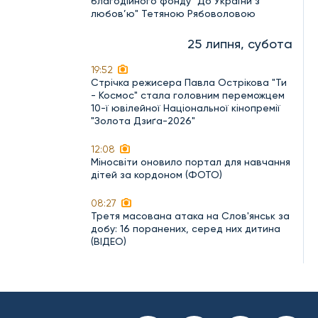
благодійного фонду "До України з
любов’ю" Тетяною Рябоволовою
25 липня, субота
19:52
Стрічка режисера Павла Острікова "Ти
- Космос" стала головним переможцем
10-ї ювілейної Національної кінопремії
"Золота Дзиґа-2026"
12:08
Міносвіти оновило портал для навчання
дітей за кордоном (ФОТО)
08:27
Третя масована атака на Слов'янськ за
добу: 16 поранених, серед них дитина
(ВІДЕО)