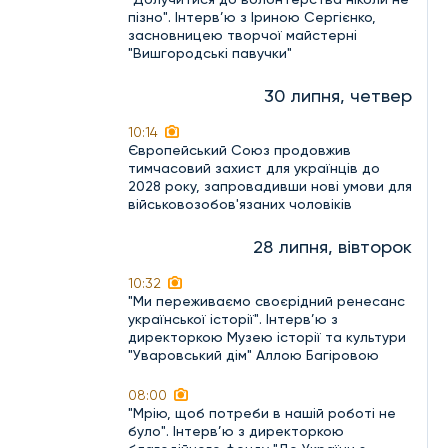
пізно". Інтерв’ю з Іриною Сергієнко,
засновницею творчої майстерні
"Вишгородські павучки"
30 липня, четвер
10:14
Європейський Союз продовжив
тимчасовий захист для українців до
2028 року, запровадивши нові умови для
військовозобов'язаних чоловіків
28 липня, вівторок
10:32
"Ми переживаємо своєрідний ренесанс
української історії". Інтерв’ю з
директоркою Музею історії та культури
"Уваровський дім" Аллою Багіровою
08:00
"Мрію, щоб потреби в нашій роботі не
було". Інтерв’ю з директоркою