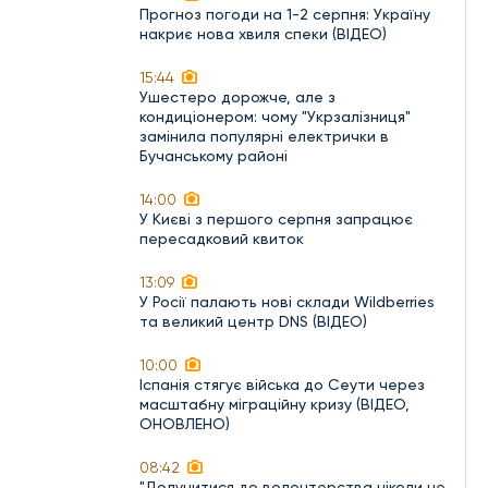
Прогноз погоди на 1-2 серпня: Україну
накриє нова хвиля спеки (ВІДЕО)
15:44
Ушестеро дорожче, але з
кондиціонером: чому "Укрзалізниця"
замінила популярні електрички в
Бучанському районі
14:00
У Києві з першого серпня запрацює
пересадковий квиток
13:09
У Росії палають нові склади Wildberries
та великий центр DNS (ВІДЕО)
10:00
Іспанія стягує війська до Сеути через
масштабну міграційну кризу (ВІДЕО,
ОНОВЛЕНО)
08:42
"Долучитися до волонтерства ніколи не