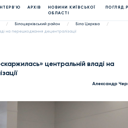
ІНТЕРВ'Ю
АРХІВ
НОВИНИ КИЇВСЬКОЇ
ПОГЛЯД.
ОБЛАСТІ
Білоцерківський район
Біла Церква
/
/
/
аді на перешкоджання децентралізації
оскаржилась» центральній владі на
зації
Александр Чер