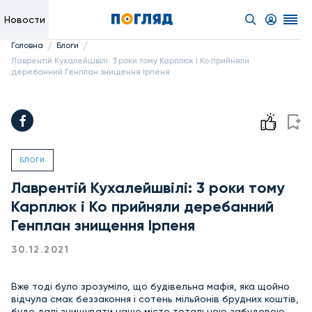
Новости
/
/
Головна
Блоги
Лаврентій Кухалейшвілі: 3 роки тому Карплюк і Ко прийняли
деребанний Генплан знищення Ірпеня
БЛОГИ
Лаврентій Кухалейшвілі: 3 роки тому
Карплюк і Ко прийняли деребанний
Генплан знищення Ірпеня
30.12.2021
Вже тоді було зрозуміло, що будівельна мафія, яка щойно
відчула смак беззаконня і сотень мільйонів брудних коштів,
буде далі знищувати наше місто тотальною забудовою.