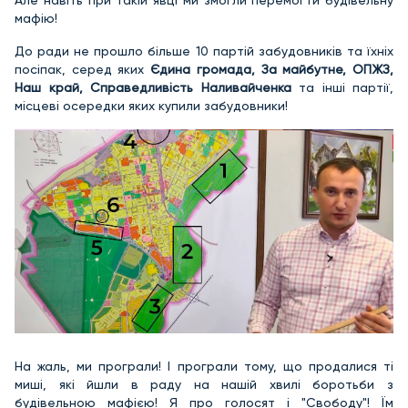
Але навіть при такій явці ми змогли перемогти будівельну
мафію!
До ради не прошло більше 10 партій забудовників та їхніх
посіпак, серед яких
Єдина громада, За майбутне, ОПЖЗ,
Наш край, Справедливість Наливайченка
та інші партії,
місцеві осередки яких купили забудовники!
На жаль, ми програли! І програли тому, що продалися ті
миші, які йшли в раду на нашій хвилі боротьби з
будівельною мафією! Я про голосят і "Свободу"! Їм