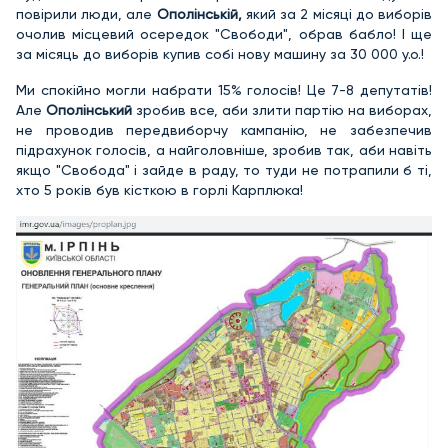
повірили люди, але
Ополінській,
який за 2 місяці до виборів
очолив місцевий осередок "Свободи", обрав бабло! І ще
за місяць до виборів купив собі нову машину за 30 000 у.о.!
Ми спокійно могли набрати 15% голосів! Це 7-8 депутатів!
Але
Ополінський
зробив все, аби злити партію на виборах,
не проводив передвиборчу кампанію, не забезпечив
підрахунок голосів, а найголовніше, зробив так, аби навіть
якщо "Свобода" і зайде в раду, то туди не потрапили б ті,
хто 5 років був кісткою в горлі Карплюка!