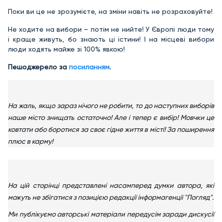
Поки ви це не зрозумієте, на зміни навіть не розраховуйте!
Не ходите на вибори – потім не нийте! У Європі люди тому
і краще живуть, бо знають ці істини! І на місцеві вибори
люди ходять майже зі 100% явкою!
Пешоджерело за
посиланням
.
На жаль, якщо зараз нічого не робити, то до наступних виборів
наше місто знищать остаточно! Але і тепер є вибір! Мовчки це
ковтати або боротися за своє гідне життя в місті! За поширення
плюс в карму!
На цій сторінці представлені насамперед думки автора, які
можуть не збігатися з позицією редакції інформагенції "Погляд".
Ми публікуємо авторські матеріали передусім заради дискусії