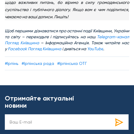
щодо важливих питань, бо віримо в силу громадянського
суспільства і публічного діалогу. Якщо вам є чим поділитися,
чекаємо на ваші дописи. Пишіть!
Щоб першими дізнаватися про останні події Київщини, України
та світу – переходьте і підписуйтесь на наш
Telegram-канал
Погляд Київщина
– Інформаційна Агенція. Також читайте нас
у
Facebook Погляд Київщина
і дивіться на
YouTube
.
#Ірпінь
#Ірпінська рада
#Ірпінська ОТГ
Отримайте актуальні
новини