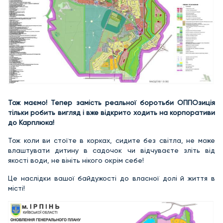
Тож маємо! Тепер замість реальної боротьби ОППОзиція
тільки робить вигляд і вже відкрито ходить на корпоративи
до Карплюка!
Тож коли ви стоїте в корках, сидите без світла, не може
влаштувати дитину в садочок чи відчуваєте зліть від
якості води, не вініть нікого окрім себе!
Це наслідки вашої байдужості до власної долі й життя в
місті!