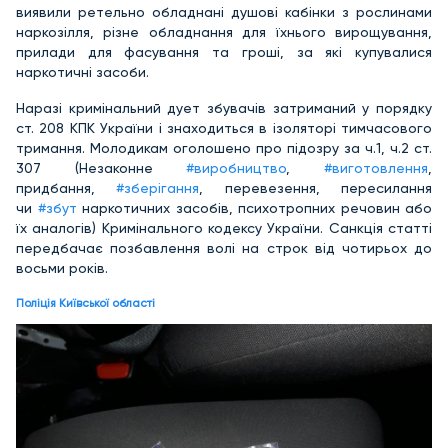
виявили ретельно обладнані душові кабінки з рослинами
наркозілля, різне обладнання для їхнього вирощування,
прилади для фасування та гроші, за які купувалися
наркотичні засоби.
Наразі кримінальний дует збувачів затриманий у порядку
ст. 208 КПК України і знаходиться в ізоляторі тимчасового
тримання. Молодикам оголошено про підозру за ч.1, ч.2 ст.
307 (Незаконне
#виробництво
,
#виготовлення
,
придбання,
#зберігання
, перевезення, пересилання
чи
#збут
наркотичних засобів, психотропних речовин або
їх аналогів) Кримінального кодексу України. Санкція статті
передбачає позбавлення волі на строк від чотирьох до
восьми років.
Поліція Київської області