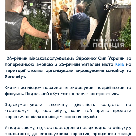
24-річний військовослужбовець Збройних Сил України за
попередньою змовою з 25-річним жителем міста
Київ
на
території столиці організували вирощування канабісу та
його збут.
Киянин за місцем проживання вирощував, подрібнював та
фасував. Подальший збут «ліг на плечі» контрактнику.
Задокументували злочинну діяльність солдата на
«гарячому», під час збуту, коли той приніс продати
наркотичне зілля за місцем несення служби.
У подальшому, під час проведення невідкладного обшуку у
помешканні, де вирощувався наркотик, працівники поліції