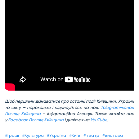
Щоб першими дізнаватися про останні події Київщини, України
та світу – переходьте і підписуйтесь на наш
Telegram-канал
Погляд Київщина
– Інформаційна Агенція. Також читайте нас
у
Facebook Погляд Київщина
і дивіться на
YouTube
.
#Гроші
#Культура
#Україна
#Київ
#театр
#вистава