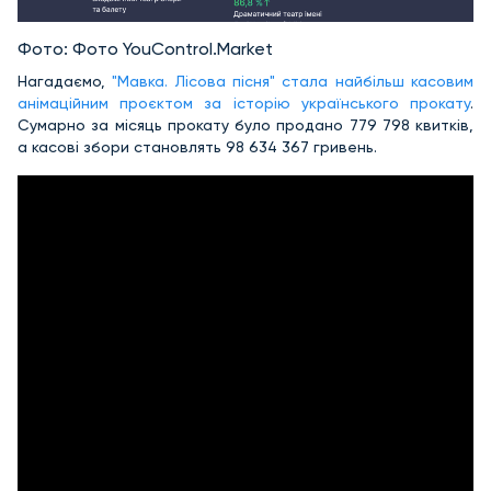
Фото: Фото YouControl.Market
Нагадаємо,
"Мавка. Лісова пісня" стала найбільш касовим
анімаційним проєктом за історію українського прокату
.
Сумарно за місяць прокату було продано 779 798 квитків,
а касові збори становлять 98 634 367 гривень.