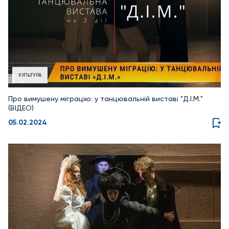
КУЛЬТУРА
Про вимушену міграцію: у танцювальній виставі "Д.І.М."
(ВІДЕО)
05.02.2024