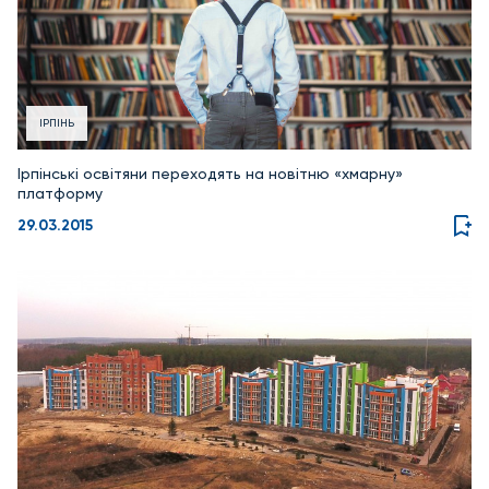
ІРПІНЬ
Ірпінські освітяни переходять на новітню «хмарну»
платформу
29.03.2015