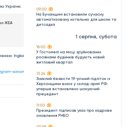
ю України.
09:00
На Бучанщині встановили сучасну
автоматизовану котельню для школи та
во IKEA
дитсадка
1 серпня, субота
16:00
У Гостомелі на місці зруйнованих
панією Ingka
росіянами будинків будують новий
житловий квартал
egram-канал
13:24
Зниклий безвісти 19-річний підліток із
Херсонщини воює у складі армії РФ:
уперше встановлено шокуючий
прецедент
11:00
Президент підписав указ про кадрове
оновлення РНБО
09:38