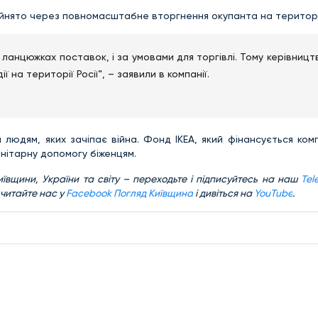
ийнято через повномасштабне вторгнення окупанта на територі
по ланцюжках поставок, і за умовами для торгівлі. Тому керівницт
ї на території Росії", – заявили в компанії.
м людям, яких зачіпає війна. Фонд ІКЕА, який фінансується ком
анітарну допомогу біженцям.
ївщини, України та світу – переходьте і підписуйтесь на наш
Tel
 читайте нас у
Facebook Погляд Київщина
і дивіться на
YouTube
.