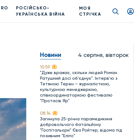
PRO
РОСІЙСЬКО-
МОЯ
УКРАЇНСЬКА ВІЙНА
СТРІЧКА
Новини
4 серпня, вівторок
10:59
"Дуже вражає, скільки людей Роман
Ратушний досі об'єднує". Інтерв’ю з
Тетяною Терен – журналісткою,
культурною менеджеркою,
співкоординаторкою фестивалю
"Протасів Яр"
08:14
Загинула 25-річна парамедикиня
добровольчого батальйону
"Госпітальєри" Єва Ройтер, відома під
позивним "Еліпс"