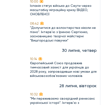
10:00
Іспанія стягує війська до Сеути через
масштабну міграційну кризу (ВІДЕО,
ОНОВЛЕНО)
08:42
"Долучитися до волонтерства ніколи не
пізно". Інтерв’ю з Іриною Сергієнко,
засновницею творчої майстерні
"Вишгородські павучки"
30 липня, четвер
10:14
Європейський Союз продовжив
тимчасовий захист для українців до
2028 року, запровадивши нові умови для
військовозобов'язаних чоловіків
28 липня, вівторок
10:32
"Ми переживаємо своєрідний ренесанс
української історії". Інтерв’ю з