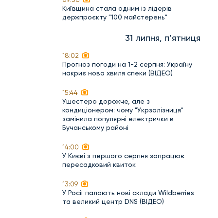
Київщина стала одним із лідерів
держпроєкту "100 майстерень"
31 липня, п’ятниця
18:02
Прогноз погоди на 1-2 серпня: Україну
накриє нова хвиля спеки (ВІДЕО)
15:44
Ушестеро дорожче, але з
кондиціонером: чому "Укрзалізниця"
замінила популярні електрички в
Бучанському районі
14:00
У Києві з першого серпня запрацює
пересадковий квиток
13:09
У Росії палають нові склади Wildberries
та великий центр DNS (ВІДЕО)