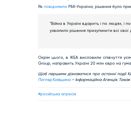
Як
повідомило
РБК-Україна, рішення було пр
"Війна в Україні вдарить і по людях, і 
ухвалило рішення призупинити всі свої ді
Окрім цього, в IKEA висловили співчуття усі
Group, направить Україні 20 млн євро на гум
Щоб першими дізнаватися про останні події Ки
Погляд Київщина
– Інформаційна Агенція. Також
#російська агресія