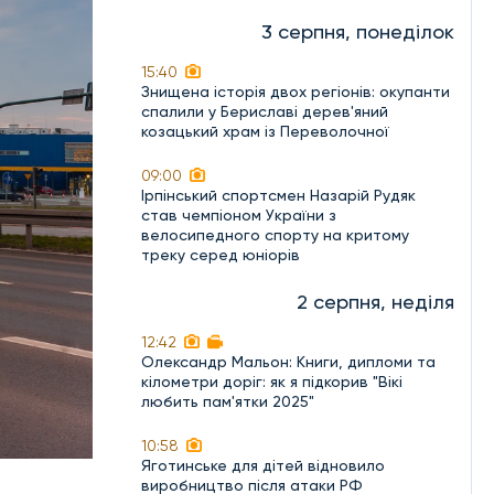
3 серпня, понеділок
15:40
Знищена історія двох регіонів: окупанти
спалили у Бериславі дерев'яний
козацький храм із Переволочної
09:00
Ірпінський спортсмен Назарій Рудяк
став чемпіоном України з
велосипедного спорту на критому
треку серед юніорів
2 серпня, неділя
12:42
Олександр Мальон: Книги, дипломи та
кілометри доріг: як я підкорив "Вікі
любить пам'ятки 2025"
10:58
Яготинське для дітей відновило
виробництво після атаки РФ