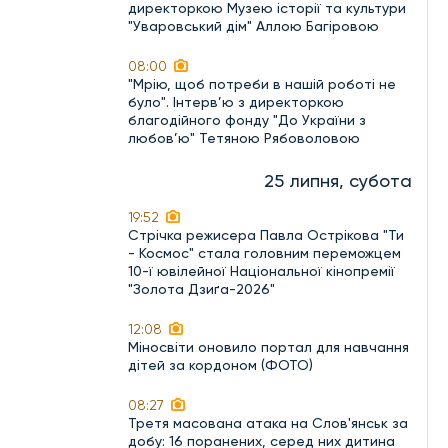
директоркою Музею історії та культури
"Уваровський дім" Аллою Багіровою
08:00
"Мрію, щоб потреби в нашій роботі не
було". Інтерв’ю з директоркою
благодійного фонду "До України з
любов’ю" Тетяною Рябоволовою
25 липня, субота
19:52
Стрічка режисера Павла Острікова "Ти
- Космос" стала головним переможцем
10-ї ювілейної Національної кінопремії
"Золота Дзиґа-2026"
12:08
Міносвіти оновило портал для навчання
дітей за кордоном (ФОТО)
08:27
Третя масована атака на Слов'янськ за
добу: 16 поранених, серед них дитина