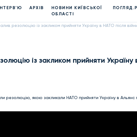
ІНТЕРВ'Ю
АРХІВ
НОВИНИ КИЇВСЬКОЇ
ПОГЛЯД.
ОБЛАСТІ
лив резолюцію із закликом прийняти Україну в НАТО після війни
олюцію із закликом прийняти Україну
и резолюцію, якою закликали НАТО прийняти Україну в Альянс 