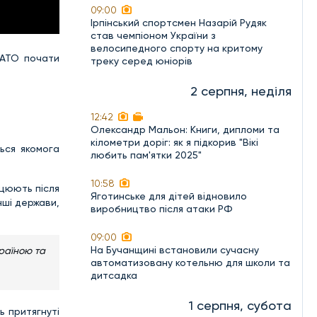
09:00
Ірпінський спортсмен Назарій Рудяк
став чемпіоном України з
велосипедного спорту на критому
НАТО почати
треку серед юніорів
2 серпня, неділя
12:42
Олександр Мальон: Книги, дипломи та
кілометри доріг: як я підкорив "Вікі
ься якомога
любить пам'ятки 2025"
10:58
ацюють після
Яготинське для дітей відновило
нші держави,
виробництво після атаки РФ
09:00
На Бучанщині встановили сучасну
країною та
автоматизовану котельню для школи та
дитсадка
1 серпня, субота
ь притягнуті