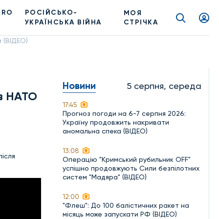
PRO
РОСІЙСЬКО-
МОЯ
УКРАЇНСЬКА ВІЙНА
СТРІЧКА
 (ВІДЕО)
Новини
5 серпня, середа
 в НАТО
17:45
Прогноз погоди на 6-7 серпня 2026:
Україну продовжить накривати
аномальна спека (ВІДЕО)
13:08
після
Операцію "Кримський рубильник OFF"
успішно продовжують Сили безпілотних
систем "Мадяра" (ВІДЕО)
12:00
"Флеш": До 100 балістичних ракет на
місяць може запускати РФ (ВІДЕО)