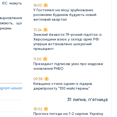
о ЄС можуть
16:00
У Гостомелі на місці зруйнованих
росіянами будинків будують новий
відновлення
житловий квартал
важають, що
ормами.
13:24
Зниклий безвісти 19-річний підліток із
Херсонщини воює у складі армії РФ:
уперше встановлено шокуючий
прецедент
11:00
Президент підписав указ про кадрове
оновлення РНБО
09:38
Київщина стала одним із лідерів
egram-канал
держпроєкту "100 майстерень"
31 липня, п’ятниця
18:02
Прогноз погоди на 1-2 серпня: Україну