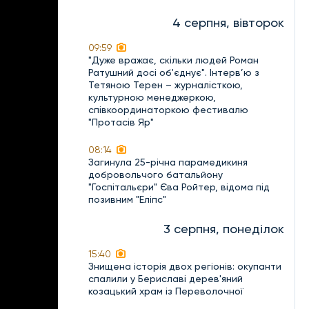
4 серпня, вівторок
09:59
"Дуже вражає, скільки людей Роман
Ратушний досі об'єднує". Інтерв’ю з
Тетяною Терен – журналісткою,
культурною менеджеркою,
співкоординаторкою фестивалю
"Протасів Яр"
08:14
Загинула 25-річна парамедикиня
добровольчого батальйону
"Госпітальєри" Єва Ройтер, відома під
позивним "Еліпс"
3 серпня, понеділок
15:40
Знищена історія двох регіонів: окупанти
спалили у Бериславі дерев'яний
козацький храм із Переволочної