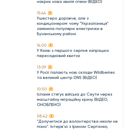
накриє нова хвиля спеки (ВІДЕО)
15:44
Ушестеро дорожче, але з
кондиціонером: чому "Укрзалізниця"
замінила популярні електрички в
Бучанському районі
14:00
У Києві з першого серпня запрацює
пересадковий квиток
13:09
У Росії палають нові склади Wildberries
та великий центр DNS (ВІДЕО)
10:00
Іспанія стягує війська до Сеути через
масштабну міграційну кризу (ВІДЕО,
ОНОВЛЕНО)
08:42
"Долучитися до волонтерства ніколи не
пізно". Інтерв’ю з Іриною Сергієнко,