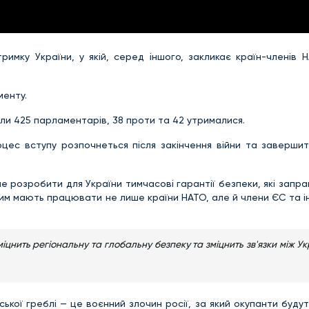
имку України, у якій, серед іншого, закликає країн-членів 
менту.
ли 425 парламентарів, 38 проти та 42 утрималися.
ес вступу розпочнеться після закінчення війни та завершит
е розробити для України тимчасові гарантії безпеки, які запр
цим мають працювати не лише країни НАТО, але й члени ЄС та і
зміцнить регіональну та глобальну безпеку та зміцнить зв'язки між У
кої греблі — це воєнний злочин росії, за який окупанти будут