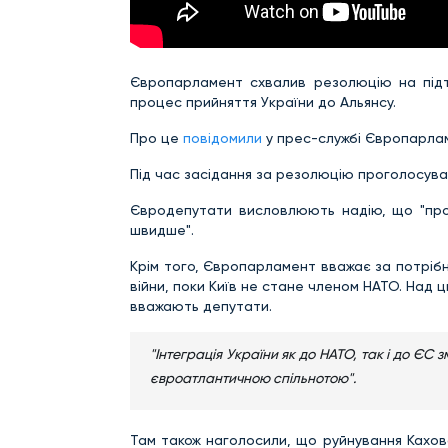
Європарламент схвалив резолюцію на підтр
процес прийняття України до Альянсу.
Про це
повідомили
у прес-службі Європарла
Під час засідання за резолюцію проголосува
Євродепутати висловлюють надію, що "проц
швидше".
Крім того, Європарламент вважає за потрібн
війни, поки Київ не стане членом НАТО. Над 
вважають депутати.
"Інтеграція України як до НАТО, так і до ЄС 
євроатлантичною спільнотою".
Там також наголосили, що руйнування Каховсь