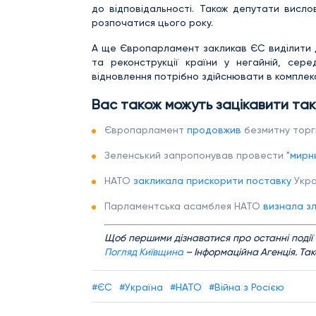
до відповідальності. Також депутати висл
розпочатися цього року.
А ще Європарламент закликав ЄС виділити д
та реконструкції країни у негайній, сер
відновлення потрібно здійснювати в комплекс
Вас також можуть зацікавити так
Європарламент
продовжив
безмитну торгі
Зеленський запропонував провести
"мирн
НАТО
закликала прискорити поставку
Укра
Парламентська асамблея НАТО
визнала з
Щоб першими дізнаватися про останні події 
Погляд Київщина
– Інформаційна Агенція. Так
#ЄС
#Україна
#НАТО
#Війна з Росією