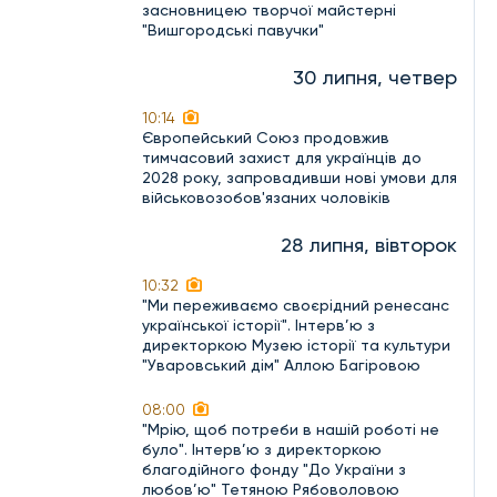
засновницею творчої майстерні
"Вишгородські павучки"
30 липня, четвер
10:14
Європейський Союз продовжив
тимчасовий захист для українців до
2028 року, запровадивши нові умови для
військовозобов'язаних чоловіків
28 липня, вівторок
10:32
"Ми переживаємо своєрідний ренесанс
української історії". Інтерв’ю з
директоркою Музею історії та культури
"Уваровський дім" Аллою Багіровою
08:00
"Мрію, щоб потреби в нашій роботі не
було". Інтерв’ю з директоркою
благодійного фонду "До України з
любов’ю" Тетяною Рябоволовою