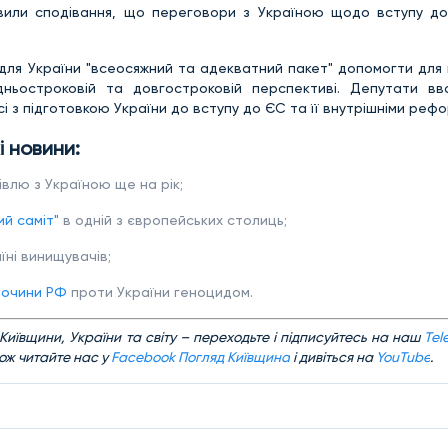
овили сподівання, що переговори з Україною щодо вступу д
ля України "всеосяжний та адекватний пакет" допомогти для 
едньостроковій та довгостроковій перспективі. Депутати в
і з підготовкою України до вступу до ЄС та її внутрішніми реф
і новини:
влю з Україною ще на рік;
ий саміт"
в одній з європейських столиць;
їні винищувачів;
лочини РФ
проти України геноцидом.
Київщини, України та світу – переходьте і підписуйтесь на наш
Tel
ож читайте нас у
Facebook Погляд Київщина
і дивіться на
YouTube
.