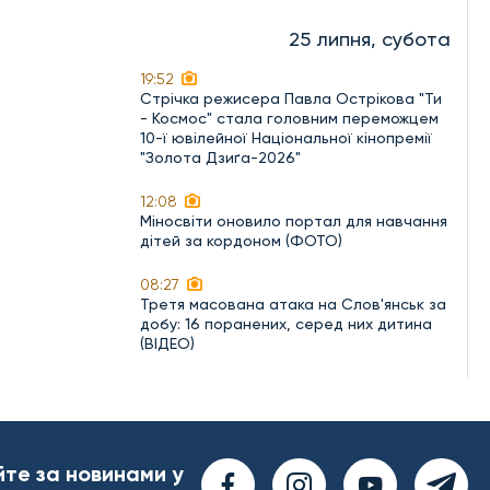
25 липня, субота
19:52
Стрічка режисера Павла Острікова "Ти
- Космос" стала головним переможцем
10-ї ювілейної Національної кінопремії
"Золота Дзиґа-2026"
12:08
Міносвіти оновило портал для навчання
дітей за кордоном (ФОТО)
08:27
Третя масована атака на Слов'янськ за
добу: 16 поранених, серед них дитина
(ВІДЕО)
йте за новинами у