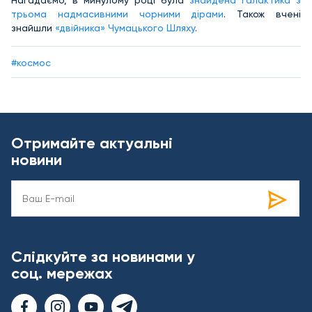
Нагадаємо, в минулому році була
знайдена галактика з
трьома надмасивними чорними дірами
. Також вчені
знайшли
«двійника» Чумацького Шляху
.
#космос
Отримайте актуальні
новини
Слідкуйте за новинами у
соц. мережах