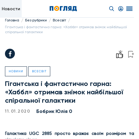
Новости
/
/
/
Головна
Без рубрики
Всесвіт
Гігантська і фантастично гарна: «Хаббл» отримав знімок найбільшої
спіральної галактики
НОВИНИ
ВСЕСВІТ
Гігантська і фантастично гарна:
«Хаббл» отримав знімок найбільшої
спіральної галактики
Бобрик Юлія 0
11.01.2020
Галактика UGC 2885 просто вражає своїм розміром та