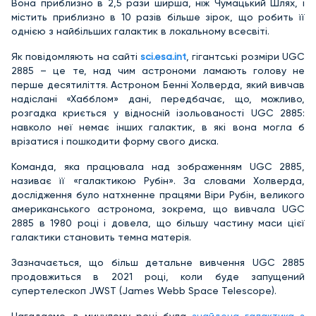
Вона приблизно в 2,5 рази ширша, ніж Чумацький Шлях, і
містить приблизно в 10 разів більше зірок, що робить її
однією з найбільших галактик в локальному всесвіті.
Як повідомляють на сайті
sci.esa.int
, гігантські розміри UGC
2885 – це те, над чим астрономи ламають голову не
перше десятиліття. Астроном Бенні Холверда, який вивчав
надіслані «Хабблом» дані, передбачає, що, можливо,
розгадка криється у відносній ізольованості UGC 2885:
навколо неї немає інших галактик, в які вона могла б
врізатися і пошкодити форму свого диска.
Команда, яка працювала над зображенням UGC 2885,
називає її «галактикою Рубін». За словами Холверда,
дослідження було натхненне працями Віри Рубін, великого
американського астронома, зокрема, що вивчала UGC
2885 в 1980 році і довела, що більшу частину маси цієї
галактики становить темна матерія.
Зазначається, що більш детальне вивчення UGC 2885
продовжиться в 2021 році, коли буде запущений
супертелескоп JWST (James Webb Space Telescope).