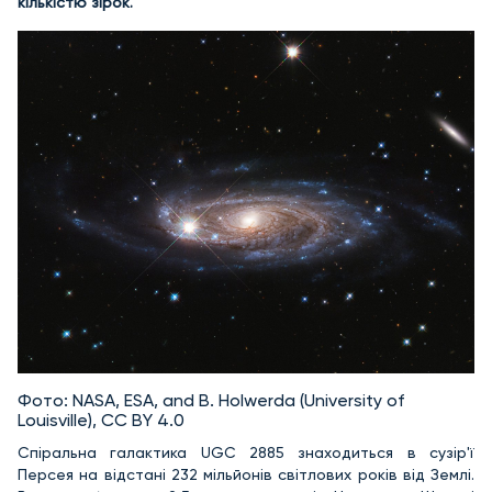
кількістю зірок.
Фото: NASA, ESA, and B. Holwerda (University of
Louisville), CC BY 4.0
Спіральна галактика UGC 2885 знаходиться в сузір'ї
Персея на відстані 232 мільйонів світлових років від Землі.