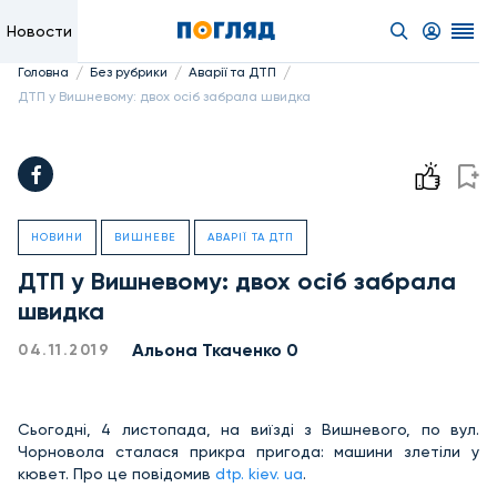
Новости
/
/
/
Головна
Без рубрики
Аварії та ДТП
ДТП у Вишневому: двох осіб забрала швидка
НОВИНИ
ВИШНЕВЕ
АВАРІЇ ТА ДТП
ДТП у Вишневому: двох осіб забрала
швидка
Альона Ткаченко 0
04.11.2019
Сьогодні, 4 листопада, на виїзді з Вишневого, по вул.
Чорновола сталася прикра пригода: машини злетіли у
кювет. Про це повідомив
dtp. kiev. ua
.