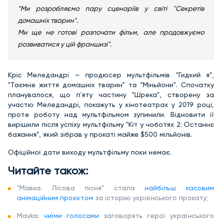
"Ми розробляємо пару сценаріїв у світі "Секретів
домашніх тварин".
Ми ще не готові розпочати фільм, але продовжуємо
розвиватися у цій франшизі".
Кріс Меледандрі — продюсер мультфільмів "Гидкий я",
"Таємне життя домашніх тварин" та "Міньйони". Спочатку
планувалося, що пʼяту частину "Шрека", створену за
участю Меледандрі, покажуть у кінотеатрах у 2019 році,
проте роботу над мультфільмом зупинили. Відновити її
вирішили після успіху мультфільму "Кіт у чоботях 2: Останнє
бажання", який зібрав у прокаті майже $500 мільйонів.
Офіційної дати виходу мультфільму поки немає.
Читайте також:
"Мавка. Лісова пісня" стала
найбільш касовим
анімаційним проєктом
за історію українського прокату;
Mavka:
чиїми голосами
заговорять герої українського