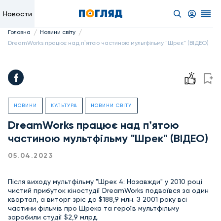
Новости
/
/
Головна
Новини світу
DreamWorks працює над пʼятою частиною мультфільму "Шрек" (ВІДЕО)
НОВИНИ
КУЛЬТУРА
НОВИНИ СВІТУ
DreamWorks працює над пʼятою
частиною мультфільму "Шрек" (ВІДЕО)
05.04.2023
Після виходу мультфільму "Шрек 4: Назавжди" у 2010 році
чистий прибуток кіностудії DreamWorks подвоївся за один
квартал, а виторг зріс до $188,9 млн. З 2001 року всі
частини фільмів про Шрека та героїв мультфільму
заробили студії $2,9 млрд.