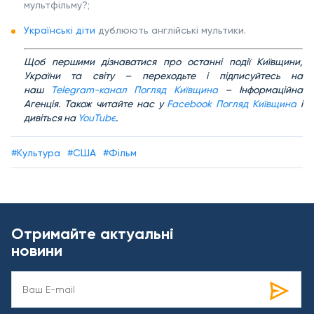
мультфільму?;
Українські діти
дублюють англійські мультики.
Щ
об першими дізнаватися про останні події Київщини,
України та світу – переходьте і підписуйтесь на
наш
Telegram-канал Погляд Київщина
– Інформаційна
Агенція. Також читайте нас у
Facebook Погляд Київщина
і
дивіться на
YouTube
.
#Культура
#США
#Фільм
Отримайте актуальні
новини