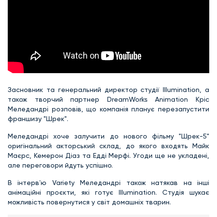
Засновник та генеральний директор студії Illumination, а
також творчий партнер DreamWorks Animation Кріс
Меледандрі розповів, що компанія планує перезапустити
франшизу "Шрек".
Меледандрі хоче залучити до нового фільму "Шрек-5"
оригінальний акторський склад, до якого входять Майк
Маєрс, Кемерон Діаз та Едді Мерфі. Угоди ще не укладені,
але переговори йдуть успішно.
В інтервʼю Variety Меледандрі також натякав на інші
анімаційні проєкти, які готує Illumination. Студія шукає
можливість повернутися у світ домашніх тварин.