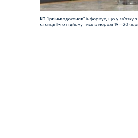
КП “Ірпіньводоканал” інформує, що у зв'язку 
станції ІІ-го підйому тиск в мережі 19―20 че