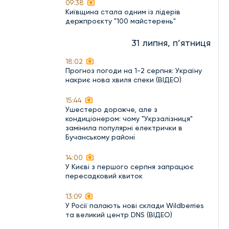
09:38
Київщина стала одним із лідерів
держпроєкту "100 майстерень"
31 липня, п’ятниця
18:02
Прогноз погоди на 1-2 серпня: Україну
накриє нова хвиля спеки (ВІДЕО)
15:44
Ушестеро дорожче, але з
кондиціонером: чому "Укрзалізниця"
замінила популярні електрички в
Бучанському районі
14:00
У Києві з першого серпня запрацює
пересадковий квиток
13:09
У Росії палають нові склади Wildberries
та великий центр DNS (ВІДЕО)