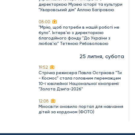
директоркою Музею історії та культури
"Уваровський дім" Аллою Багіровою
08:00
"Мрію, щоб потреби в нашій роботі не
було". Інтерв’ю з директоркою
благодійного фонду "До України з
любов’ю" Тетяною Рябоволовою
25 липня, субота
19:52
Стрічка режисера Павла Острікова "Ти
- Космос" стала головним переможцем
10-ї ювілейної Національної кінопремії
"Золота Дзиґа-2026"
12:08
Міносвіти оновило портал для навчання
дітей за кордоном (ФОТО)