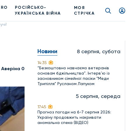
PRO
РОСІЙСЬКО-
МОЯ
УКРАЇНСЬКА ВІЙНА
СТРІЧКА
учі!
Новини
8 серпня, субота
14:35
“Безкоштовно навчаємо ветеранів
 Аверіна 0
основам бджільництва”. Інтерв’ю із
засновником сімейної пасіки "Меди
Трипілля" Русланом Лапуком
5 серпня, середа
17:45
Прогноз погоди на 6-7 серпня 2026:
Україну продовжить накривати
аномальна спека (ВІДЕО)