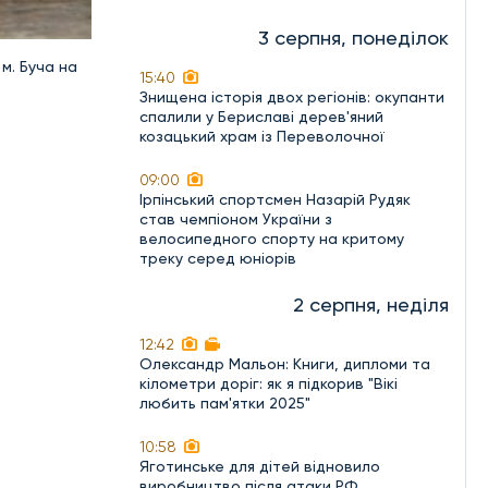
3 серпня, понеділок
м. Буча на
15:40
Знищена історія двох регіонів: окупанти
спалили у Бериславі дерев'яний
козацький храм із Переволочної
09:00
Ірпінський спортсмен Назарій Рудяк
став чемпіоном України з
велосипедного спорту на критому
треку серед юніорів
2 серпня, неділя
12:42
Олександр Мальон: Книги, дипломи та
кілометри доріг: як я підкорив "Вікі
любить пам'ятки 2025"
10:58
Яготинське для дітей відновило
виробництво після атаки РФ