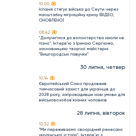
10:00
Іспанія стягує війська до Сеути через
масштабну міграційну кризу (ВІДЕО,
ОНОВЛЕНО)
08:42
"Долучитися до волонтерства ніколи не
пізно". Інтерв’ю з Іриною Сергієнко,
засновницею творчої майстерні
"Вишгородські павучки"
30 липня, четвер
10:14
Європейський Союз продовжив
тимчасовий захист для українців до
2028 року, запровадивши нові умови для
військовозобов'язаних чоловіків
28 липня, вівторок
10:32
"Ми переживаємо своєрідний ренесанс
української історії". Інтерв’ю з