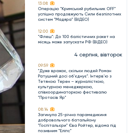
13:08
Операцію "Кримський рубильник OFF"
успішно продовжують Сили безпілотних
систем "Мадяра" (ВІДЕО)
12:00
"Флеш": До 100 балістичних ракет на
місяць може запускати РФ (ВІДЕО)
4 серпня, вівторок
09:59
"Дуже вражає, скільки людей Роман
Ратушний досі об'єднує". Інтерв’ю з
Тетяною Терен – журналісткою,
культурною менеджеркою,
співкоординаторкою фестивалю
"Протасів Яр"
08:14
Загинула 25-річна парамедикиня
добровольчого батальйону
"Госпітальєри" Єва Ройтер, відома під
позивним "Еліпс"