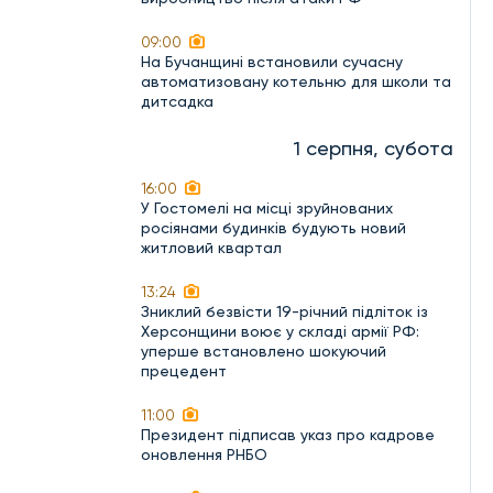
09:00
На Бучанщині встановили сучасну
автоматизовану котельню для школи та
дитсадка
1 серпня, субота
16:00
У Гостомелі на місці зруйнованих
росіянами будинків будують новий
житловий квартал
13:24
Зниклий безвісти 19-річний підліток із
Херсонщини воює у складі армії РФ:
уперше встановлено шокуючий
прецедент
11:00
Президент підписав указ про кадрове
оновлення РНБО