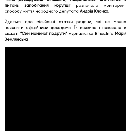
питань запобігання корупції
розпочало моніторинг
способу життя народного депутата
Андрія Клочка
.
Йдеться про мільйонні статки родини, які не можна
пояснити офіційними доходами. Їх виявила і показала в
сюжеті
“Син маминої подруги”
журналістка Bihus.Info
Марія
Землянська
.