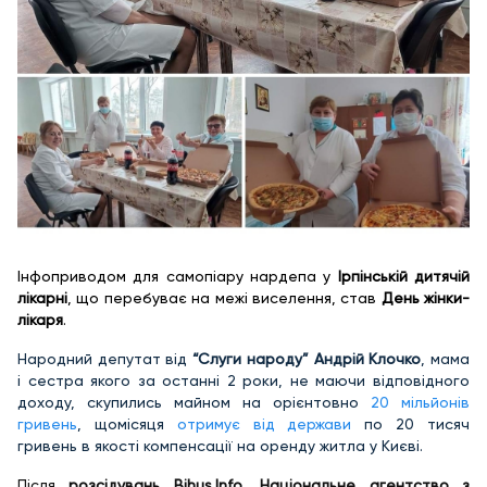
Інфоприводом для самопіару нардепа у
Ірпінській дитячій
лікарні
, що перебуває на межі виселення, став
День жінки-
лікаря
.
Народний депутат від
“Слуги народу” Андрій Клочко
, мама
і сестра якого за останні 2 роки, не маючи відповідного
доходу, скупились майном на орієнтовно
20 мільйонів
гривень
, щомісяця
отримує від держави
по 20 тисяч
гривень в якості компенсації на оренду житла у Києві.
Після
розсідувань
Bihus.Info
,
Національне агентство з