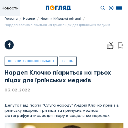
Новости
/
/
/
Головна
Новини
Новини Київської області
Нардеп Клочко піариться на трьох піцах для ірпінських медиків
НОВИНИ КИЇВСЬКОЇ ОБЛАСТІ
ІРПІНЬ
Нардеп Клочко піариться на трьох
піцах для ірпінських медиків
03.02.2022
Депутат від партії "Слуга народу" Андрій Клочко привіз в
ірпінську лікарню три піци та примусив медиків
фотографуватись задля піару в соціальних мережах.