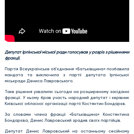
Депутат Ірпінської міської ради
голосував у розріз з рішеннями
фракції.
Партія Всеукраїнське об’єднання «Батьківщина» позбавила
мандата та виключила з партії депутата Ірпінської
міськради Дениса Лавровського.
Таке рішення ухвалили сьогодні на розширеному засіданні
фракції. У ньому брав участь народний депутат і керівник
Київської обласної організації партії Костянтин Бондарєв.
За словами члена фракції «Батьківщина» Констянтина
Бондарєва, Денис Лавровський зрадив своїх партійців.
Депутат Денис Лавровський на останньому сесійному