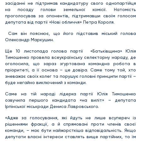
засіданні не підтримав кандидатуру свого однопартійця
на посаду голови земельної комісії. Натомість
проголосував за опонентів, підтримавши своїм голосом
депутата від партії «Нові обличчя» Петра Короля.
Сам він пояснює, що його підставив міський голова
Олександр Маркушин.
Ще 10 листопада голова партії «Батьківщина» Юлія
Тимошенко провела всеукраїнську селекторну нараду, де
оголосила, що зараз згуртована командна робота в
пріоритеті, а її основа – це довіра. Саме тому той, хто
зневажає своїх колег та порушує головні принципи партії –
буде негайно виключений з команди.
Саме на тій нараді лідерка партії Юлія Тимошенко
озвучила першого кандидата «на виліт» – депутата
Ірпінської міськради Дениса Лавровського.
«Адже за голосування, які йдуть не лише всупереч із
рішеннями фракції, а й спрямовані проти членів своєї
команди, – має бути найжорсткіша відповідальність. Якщо
депутати власні інтереси ставлять вище партійних, то їм