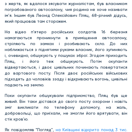
з жертв, як вдалося зясувати журналістам, був власником
пограбованого автосалону, чия родина не хоче називати
ім’я. Іншим був Леонід Олексійович Пляц, 68-річний дідусь,
який працював там сторожем.
На відео п'ятеро російських солдатів 16 березня
намагаються проникнути в приміщення автосалону,
стріляють по замках і розбивають скло. До них
наближається з піднятими руками власник, його зупиняють
і, очевидно, обшукують у пошуках зброї. Згодом приходить
Пляц, і його теж обшукують. Потім окупанти
відвертаються, і двоє цивільних починають повертатися
до вартового посту. Після двоє російських військових
підходять до чоловіків ззаду і відкривають вогонь, цивільні
падають на землю.
Поки окупанти обшукували підприємство, Пляц був ще
живий. Він таки дістався до свого посту охорони і навіть
зміг викликати по телефону допомогу, на жаль,
добровольці, що приїхали, не змогли його врятувати, він
стік кров'ю.
Як повідомляв "Погляд",
на Київщині відкрито понад 3 тис.