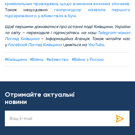
кримінальних проваджень щодо вчинення воєнних злочинів
.
Також нещодавно
генпрокурор назвала першого
підозрюваного у вбивствах в Бучі
.
Щ
об першими дізнаватися про останні події Київщини, України
та світу – переходьте і підписуйтесь на наш
Telegram-канал
Погляд Київщина
– Інформаційна Агенція. Також читайте нас
у
Facebook Погляд Київщина
і дивіться на
YouTube
.
#Київщина
#Війна
#вбивство
#Війна з Росією
Отримайте актуальні
новини