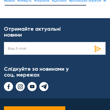
#Війна
#смерть
#Україна
#Дитина
#російська агресія
#Ві
Отримайте актуальні
новини
Слідкуйте за новинами у
соц. мережах