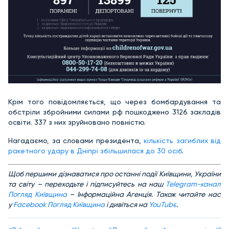
Крім того повідомляється, що через бомбардування та
обстріли збройними силами рф пошкоджено 3126 закладів
освіти. 337 з них зруйновано повністю.
Нагадаємо, за словами президента,
кількість загиблих від
ракетного удару в Дніпрі збільшилася до 30 осіб
.
Щоб першими дізнаватися про останні події Київщини, України
та світу – переходьте і підписуйтесь на наш
Telegram-канал
Погляд Київщина
– Інформаційна Агенція. Також читайте нас
у
Facebook Погляд Київщина
і дивіться на
YouTube
.