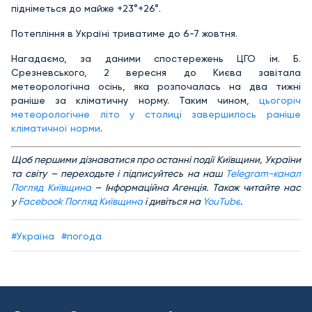
підніметься до майже +23°+26°.
Потепління в Україні триватиме до 6-7 жовтня.
Нагадаємо,
за даними спостережень ЦГО ім. Б.
Срезневського, 2 вересня до Києва завітала
метеорологічна осінь, яка розпочалась на два тижні
раніше за кліматичну норму. Таким чином,
цьогоріч
метеорологічне літо у столиці завершилось раніше
кліматичної норми
.
Щ
об першими дізнаватися про останні події Київщини, України
та світу – переходьте і підписуйтесь на наш
Telegram-канал
Погляд Київщина
– Інформаційна Агенція. Також читайте нас
у
Facebook Погляд Київщина
і дивіться на
YouTube
.
#Україна
#погода