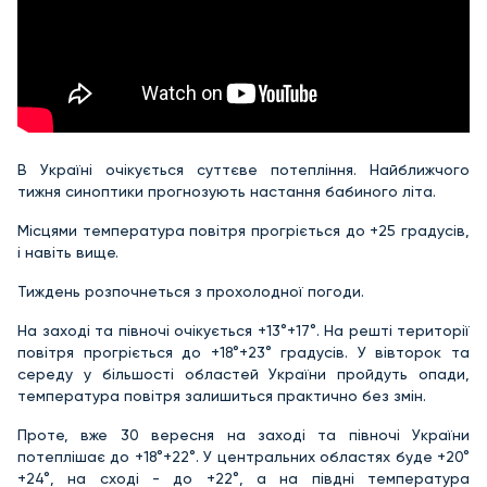
В Україні очікується суттєве потепління. Найближчого
тижня синоптики прогнозують настання бабиного літа.
Місцями температура повітря прогріється до +25 градусів,
і навіть вище.
Тиждень розпочнеться з прохолодної погоди.
На заході та півночі очікується +13°+17°. На решті території
повітря прогріється до +18°+23° градусів. У вівторок та
середу у більшості областей України пройдуть опади,
температура повітря залишиться практично без змін.
Проте, вже 30 вересня на заході та півночі України
потеплішає до +18°+22°. У центральних областях буде +20°
+24°, на сході - до +22°, а на півдні температура