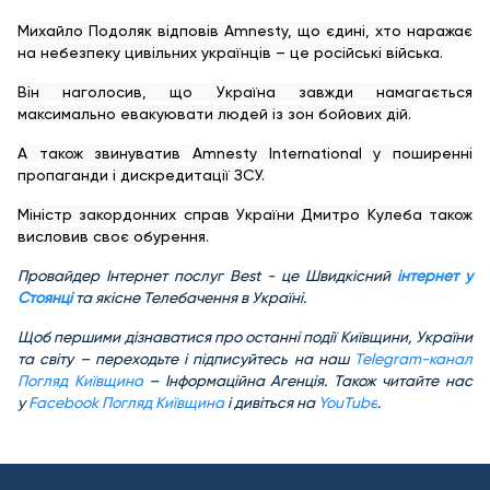
Михайло Подоляк відповів Amnesty, що єдині, хто наражає
на небезпеку цивільних українців – це російські війська.
Він наголосив, що Україна завжди намагається
максимально евакуювати людей із зон бойових дій.
А також звинуватив Amnesty International у поширенні
пропаганди і дискредитації ЗСУ.
Міністр закордонних справ України Дмитро Кулеба також
висловив своє обурення.
Провайдер Інтернет послуг Best - це Швидкісний
інтернет у
Стоянці
та якісне Телебачення в Україні.
Щ
об першими дізнаватися про останні події Київщини, України
та світу – переходьте і підписуйтесь на наш
Telegram-канал
Погляд Київщина
– Інформаційна Агенція. Також читайте нас
у
Facebook Погляд Київщина
і дивіться на
YouTube
.