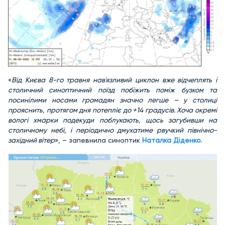
«
Від Києва 8-го травня нав`язливий циклон вже відчеплять і
столичний синоптичний поїзд побіжить поміж бузком та
посинілими носами громадян значно легше – у столиці
прояснить, протягом дня потепліє до +14 градусів. Хоча окремі
вологі хмарки подекуди поблукають, щось загубивши на
столичному небі, і періодично дмухатиме рвучкий північно-
західний вітер
», – запевнила синоптик
Наталка Діденко
.