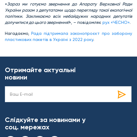
«
Зараз ми готуємо звернення до Апарату Верховної Ради
України разом з депутатами щодо перегляду такої екологічної
політики. Закликаємо всіх небайдужих народних депутатів
долучитися до цього звернення!
», – повідомляє
рух «ЧЕСНО»
.
Нагадаємо,
Рада підтримала законопроєкт про заборону
пластикових пакетів в Україні з 2022 року
.
Отримайте актуальні
новини
Слідкуйте за новинами у
соц. мережах