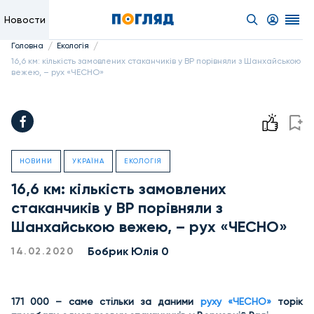
Новости
/
/
Головна
Екологія
16,6 км: кількість замовлених стаканчиків у ВР порівняли з Шанхайською
вежею, – рух «ЧЕСНО»
НОВИНИ
УКРАЇНА
ЕКОЛОГІЯ
16,6 км: кількість замовлених
стаканчиків у ВР порівняли з
Шанхайською вежею, – рух «ЧЕСНО»
Бобрик Юлія 0
14.02.2020
171 000 – саме стільки за даними
руху «ЧЕСНО»
торік