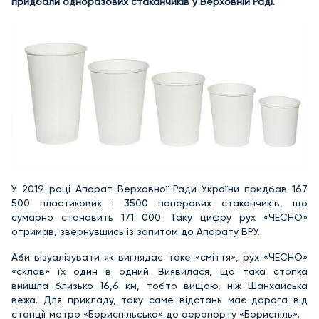
придбали одноразових стаканчиків у Верховній Раді.
У 2019 році Апарат Верховної Ради України придбав 167
500 пластикових і 3500 паперових стаканчиків, що
сумарно становить 171 000. Таку цифру рух «ЧЕСНО»
отримав, звернувшись із запитом до Апарату ВРУ.
Аби візуалізувати як виглядає таке «сміття», рух «ЧЕСНО»
«склав» їх один в одний. Виявилася, що така стопка
вийшла близько 16,6 км, тобто вищою, ніж Шанхайська
вежа. Для прикладу, таку саме відстань має дорога від
станції метро «Бориспільська» до аеропорту «Бориспіль».