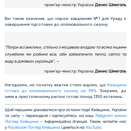
прем’єр-міністр Україна
Денис Шмигаль
Він також зазначив, що наразі завданням №1 для Уряду є
завершення підготовки до опалювального сезону.
"Попри всі виклики, спільно з місцевою владою та всіма іншими
службами ми робимо все, аби забезпечити тепло, світло та
воду в домівках українців", –
прем’єр-міністр Україна
Денис Шмигаль
Нагадаємо, на початку жовтня стало відомо, що
Київщина
готова до опалювального сезону на 98%
. Зокрема, до
зими в пристоличному регіоні готові понад 1350 котелень.
Щоб першими дізнаватися про останні події Київщини, України
та світу – переходьте і підписуйтесь на наш
Telegram-канал
Погляд Київщина
– Інформаційна Агенція. Також читайте нас
у
Facebook Погляд Київщина
і дивіться на
YouTube
.