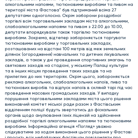
алкогольними напоями, тютюновими виробами та пивом на
території міста Фастова” був підтриманий всіма 27
депутатами одноголосно. Окрім заборони роздрібної
торгівлі всім торговельним закладам міста алкогольними,
слабоалкогольними напоями та пивом з 22.00 до 10.00,
депутати впорядкували також торгівлю тютюновими
виробами. Зокрема, відтепер забороняється торгувати
тютюновими виробами у торговельних закладах,
розташованих на відстані 100 метрів від меж земельних
ділянок (огородження) навчальних та дитячих лікувальних
закладів, а також у дні проведення спортивних змагань та
святкових заходів на стадіоні, у міському Палаці культури
та в інших місцях проведення таких заходів та на
прилеглих до них територіях. Окрім цього, забороняється
реклама алкогольних, слабоалкогольних напоїв, пива та
тютюнових виробів та відпуск напоїв в скляній тарі під час
проведення масових громадських заходів. У випадку
порушення торговельними закладами міста цього рішення
виконавчий комітет міської ради разом з Фастівським
відділенням поліції будуть звертатись до фіскальних
органів щодо анулювання їхніх ліцензій на здійснення
роздрібної торгівлі алкогольними напоями та тютюновими
виробами. Інформаційна агенція «Погляд» уважно
слідкуватиме за ходом виконання цього рішення у Фастові
і просить всіх небайдужих фастівчан повідомляти про