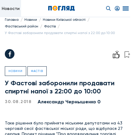
Новости
/
/
/
Головна
Новини
Новини Київської області
/
/
Фастівський район
Фастів
У Фастові заборонили продавати спиртні напої з 22:00 до 10:00
НОВИНИ
ФАСТІВ
У Фастові заборонили продавати
спиртні напої з 22:00 до 10:00
Александр Чернышенко 0
30.08.2018
Таке рішення було прийняте міськими депутатами на 43
черговій сесії фастівської міської ради, що відбулася 27
серпня. Проект рішення “Про впорядкування торгівлі