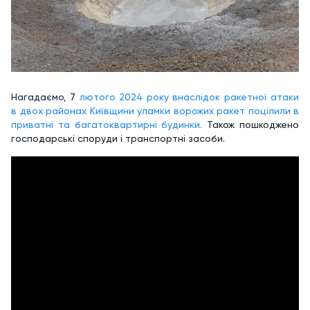
Нагадаємо,
7
лютого 2024 року внаслідок ракетної атаки
в двох районах Київщини уламки ворожих ракет поцілили в
приватні та багатоквартирні будинки.
Також пошкоджено
господарські споруди і транспортні засоби.