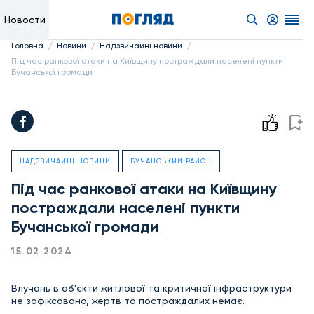
Новости
/
/
/
Головна
Новини
Надзвичайні новини
Під час ранкової атаки на Київщину постраждали населені пункти
Бучанської громади
НАДЗВИЧАЙНІ НОВИНИ
БУЧАНСЬКИЙ РАЙОН
Під час ранкової атаки на Київщину
постраждали населені пункти
Бучанської громади
15.02.2024
Влучань в об'єкти житлової та критичної інфраструктури
не зафіксовано, жертв та постраждалих немає.