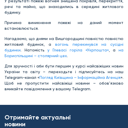
У результаті пожежі вогнем знищена покрівля, перекриття,
речі та майно, що знаходились в середині житлового
будинку.
Причина виникнення пожежі на даний момент
встановлюється.
Нагадаємо, що днями на Вишгородщині повністю повністю
житловий будинок, а
вогонь перекинувся на сусідні
будинки
. Натомість
у Глевасі горіла «Укрпошта»
, а
на
Бориспільщині – столярний цех
.
Для зручності і аби бути першим у курсі найсвіжіших новин
України та світу – переходьте і підписуйтесь на наш
Telegram-канал «
Погляд Київщина – Інформаційна Агенція
».
Щоб не пропустити найсвіжіші новини – обов’язково
вмикайте повідомлення у вашому Telegram.
Отримайте актуальні
новини