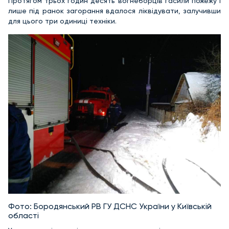
Протягом трьох годин десять вогнеборців гасили пожежу і
лише під ранок загорання вдалося ліквідувати, залучивши
для цього три одиниці техніки.
Фото: Бородянський РВ ГУ ДСНС України у Київській
області