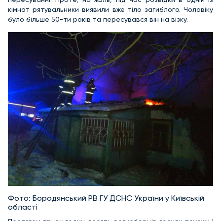
кімнат рятувальники виявили вже тіло загиблого. Чоловіку
було більше 50-ти років та пересувався він на візку.
Фото: Бородянський РВ ГУ ДСНС України у Київській
області