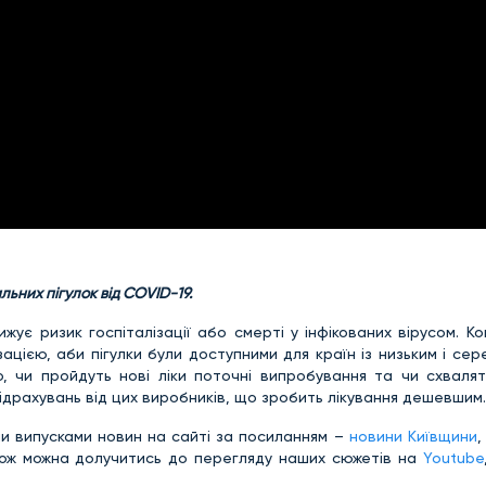
ьних пігулок від COVID-19.
ує ризик госпіталізації або смерті у інфікованих вірусом. Ком
цією, аби пігулки були доступними для країн із низьким і сер
го, чи пройдуть нові ліки поточні випробування та чи схваля
відрахувань від цих виробників, що зробить лікування дешевшим.
и випусками новин на сайті за посиланням –
новини Київщини
,
кож можна долучитись до перегляду наших сюжетів на
Youtube