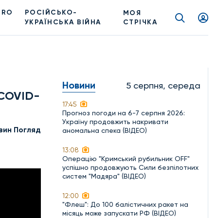
PRO
РОСІЙСЬКО-
МОЯ
УКРАЇНСЬКА ВІЙНА
СТРІЧКА
Новини
5 серпня, середа
 COVID-
17:45
Прогноз погоди на 6-7 серпня 2026:
Україну продовжить накривати
вин Погляд
аномальна спека (ВІДЕО)
13:08
Операцію "Кримський рубильник OFF"
успішно продовжують Сили безпілотних
систем "Мадяра" (ВІДЕО)
12:00
"Флеш": До 100 балістичних ракет на
місяць може запускати РФ (ВІДЕО)