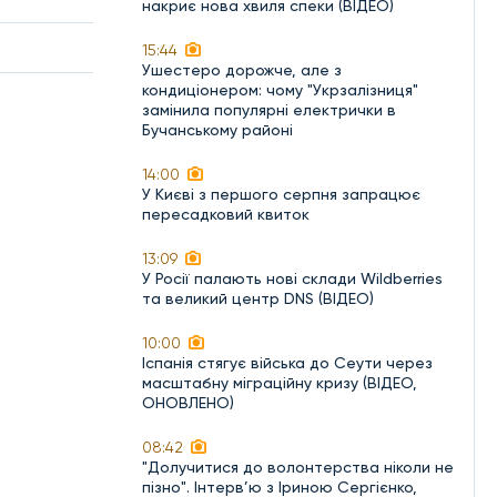
накриє нова хвиля спеки (ВІДЕО)
15:44
Ушестеро дорожче, але з
кондиціонером: чому "Укрзалізниця"
замінила популярні електрички в
Бучанському районі
14:00
У Києві з першого серпня запрацює
пересадковий квиток
13:09
У Росії палають нові склади Wildberries
та великий центр DNS (ВІДЕО)
10:00
Іспанія стягує війська до Сеути через
масштабну міграційну кризу (ВІДЕО,
ОНОВЛЕНО)
08:42
"Долучитися до волонтерства ніколи не
пізно". Інтерв’ю з Іриною Сергієнко,