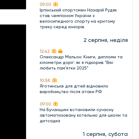
09:00
Ірпінський спортсмен Назарій Рудяк
став чемпіоном України з
велосипедного спорту на критому
треку серед юніорів
2 серпня, неділя
12:42
Олександр Мальон: Книги, дипломи та
кілометри доріг: як я підкорив "Вікі
любить пам'ятки 2025"
10:58
Яготинське для дітей відновило
виробництво після атаки РФ
09:00
На Бучанщині встановили сучасну
автоматизовану котельню для школи та
дитсадка
1 серпня, субота