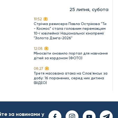
25 липня, субота
19:52
Стрічка режисера Павла Острікова "Ти
- Космос" стала головним переможцем
10-ї ювілейної Національної кінопремії
"Золота Дзиґа-2026"
12:08
Міносвіти оновило портал для навчання
дітей за кордоном (ФОТО)
08:27
Третя масована атака на Слов'янськ за
добу: 16 поранених, серед них дитина
(ВІДЕО)
йте за новинами у