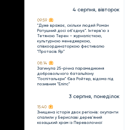
4 серпня, вівторок
09:59
"Дуже вражає, скільки людей Роман
Ратушний досі об'єднує". Інтерв’ю з
Тетяною Терен – журналісткою,
культурною менеджеркою,
співкоординаторкою фестивалю
"Протасів Яр"
08:14
Загинула 25-річна парамедикиня
добровольчого батальйону
"Госпітальєри" Єва Ройтер, відома під
позивним "Еліпс"
3 серпня, понеділок
15:40
Знищена історія двох регіонів: окупанти
спалили у Бериславі дерев'яний
козацький храм із Переволочної