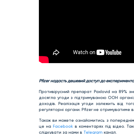
Pfizer надасть дешевий доступ до експериментал
Противірусний препарат Paxlovid на 89% зниж
досягла угоди з підтримуваною ООН організа
доходів. Реалізація угоди залежить від то
регуляторні органи. Pfizer не отримуватиме 
Також ви можете ознайомитись з попереднім
це на
Facebook
в коментарях під відео. Та
слідкувати за нами в
Telegram
канал.