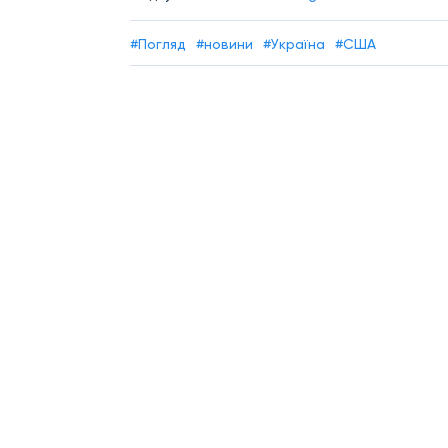
#Погляд
#новини
#Україна
#США