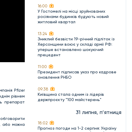
16:00
У Гостомелі на місці зруйнованих
росіянами будинків будують новий
житловий квартал
13:24
Зниклий безвісти 19-річний підліток із
Херсонщини воює у складі армії РФ:
уперше встановлено шокуючий
прецедент
11:00
Президент підписав указ про кадрове
оновлення РНБО
09:38
панія Pfizer
Київщина стала одним із лідерів
еднім рівнем
держпроєкту "100 майстерень"
ть препарат
31 липня, п’ятниця
 обговорити
18:02
, або можна
Прогноз погоди на 1-2 серпня: Україну