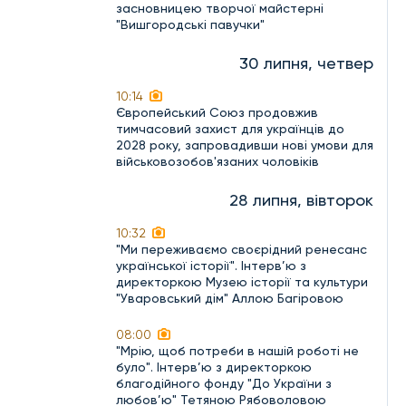
засновницею творчої майстерні
"Вишгородські павучки"
30 липня, четвер
10:14
Європейський Союз продовжив
тимчасовий захист для українців до
2028 року, запровадивши нові умови для
військовозобов'язаних чоловіків
28 липня, вівторок
10:32
"Ми переживаємо своєрідний ренесанс
української історії". Інтерв’ю з
директоркою Музею історії та культури
"Уваровський дім" Аллою Багіровою
08:00
"Мрію, щоб потреби в нашій роботі не
було". Інтерв’ю з директоркою
благодійного фонду "До України з
любов’ю" Тетяною Рябоволовою