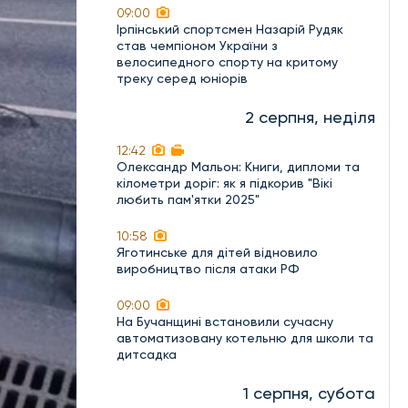
09:00
Ірпінський спортсмен Назарій Рудяк
став чемпіоном України з
велосипедного спорту на критому
треку серед юніорів
2 серпня, неділя
12:42
Олександр Мальон: Книги, дипломи та
кілометри доріг: як я підкорив "Вікі
любить пам'ятки 2025"
10:58
Яготинське для дітей відновило
виробництво після атаки РФ
09:00
На Бучанщині встановили сучасну
автоматизовану котельню для школи та
дитсадка
1 серпня, субота