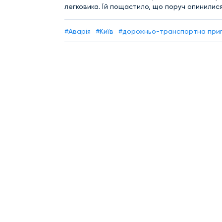
легковика. Їй пощастило, що поруч опинилися
#Аварія
#Київ
#дорожньо-транспортна при