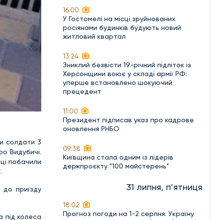
16:00
У Гостомелі на місці зруйнованих
росіянами будинків будують новий
житловий квартал
13:24
Зниклий безвісти 19-річний підліток із
Херсонщини воює у складі армії РФ:
уперше встановлено шокуючий
прецедент
11:00
Президент підписав указ про кадрове
оновлення РНБО
ли солдати 3
09:38
о Видубичі.
Київщина стала одним із лідерів
йці побачили
держпроєкту "100 майстерень"
.
31 липня, п’ятниця
 до приїзду
18:02
Прогноз погоди на 1-2 серпня: Україну
а під колеса