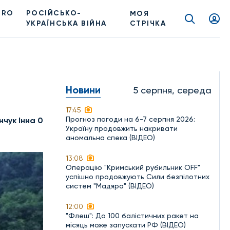
PRO
РОСІЙСЬКО-
МОЯ
УКРАЇНСЬКА ВІЙНА
СТРІЧКА
Новини
5 серпня, середа
17:45
Прогноз погоди на 6-7 серпня 2026:
нчук Інна 0
Україну продовжить накривати
аномальна спека (ВІДЕО)
13:08
Операцію "Кримський рубильник OFF"
успішно продовжують Сили безпілотних
систем "Мадяра" (ВІДЕО)
12:00
"Флеш": До 100 балістичних ракет на
місяць може запускати РФ (ВІДЕО)