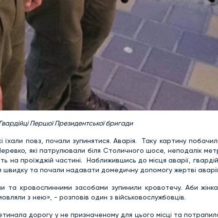
Гвардійці Першої Президентської бригади
які їхали повз, почали зупинятися. Аварія. Таку картину побачи
ревко, які патрулювали біля Столичного шосе, неподалік метр
ь на проїжджій частині. Наближившись до місця аварії, гварді
ли швидку та почали надавати домедичну допомогу жертві аварії
ми та кровоспинними засобами зупинили кровотечу. Аби жінка
овляли з нею», - розповів один з військовослужбовців.
ретинала дорогу у не призначеному для цього місці та потрапил