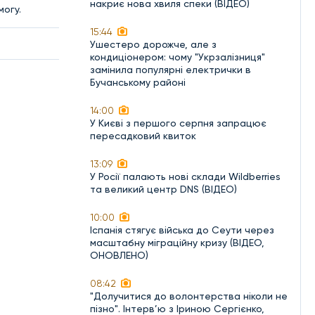
накриє нова хвиля спеки (ВІДЕО)
могу.
15:44
Ушестеро дорожче, але з
кондиціонером: чому "Укрзалізниця"
замінила популярні електрички в
Бучанському районі
14:00
У Києві з першого серпня запрацює
пересадковий квиток
13:09
У Росії палають нові склади Wildberries
та великий центр DNS (ВІДЕО)
10:00
Іспанія стягує війська до Сеути через
масштабну міграційну кризу (ВІДЕО,
ОНОВЛЕНО)
08:42
"Долучитися до волонтерства ніколи не
пізно". Інтерв’ю з Іриною Сергієнко,