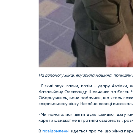
На допомогу жінці, яку збила машина, прийшли 
…Різкий звук гальм, потім – удару. Автівки, 
батальйону Олександр Шевченко та Євген Че
Обернувшись, вони побачили, що хтось лежит
закривавлену жінку. Негайно хлопці виклика
«Ми намагалися діяти дуже швидко, джгута
карети швидкої не втратила свідомість , розм
В
повідомленн
і йдеться про те, що жінка пе