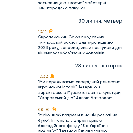
засновницею творчої майстерні
"Вишгородські павучки"
30 липня, четвер
10:14
Європейський Союз продовжив
тимчасовий захист для українців до
2028 року, запровадивши нові умови для
військовозобов'язаних чоловіків
28 липня, вівторок
10:32
"Ми переживаємо своєрідний ренесанс
української історії". Інтерв’ю з
директоркою Музею історії та культури
"Уваровський дім" Аллою Багіровою
08:00
"Мрію, щоб потреби в нашій роботі не
було". Інтерв’ю з директоркою
благодійного фонду "До України з
любов’ю" Тетяною Рябоволовою