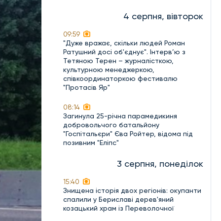
4 серпня, вівторок
09:59
"Дуже вражає, скільки людей Роман
Ратушний досі об'єднує". Інтерв’ю з
Тетяною Терен – журналісткою,
культурною менеджеркою,
співкоординаторкою фестивалю
"Протасів Яр"
08:14
Загинула 25-річна парамедикиня
добровольчого батальйону
"Госпітальєри" Єва Ройтер, відома під
позивним "Еліпс"
3 серпня, понеділок
15:40
Знищена історія двох регіонів: окупанти
спалили у Бериславі дерев'яний
козацький храм із Переволочної