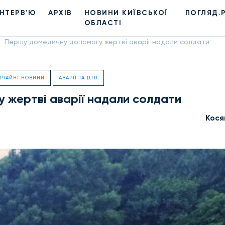
ІНТЕРВ'Ю
АРХІВ
НОВИНИ КИЇВСЬКОЇ
ПОГЛЯД.
ОБЛАСТІ
Першу домедичну допомогу жертві аварії надали солдати
ИЧАЙНІ НОВИНИ
АВАРІЇ ТА ДТП
 жертві аварії надали солдати
Кося