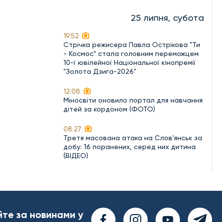
25 липня, субота
19:52
Стрічка режисера Павла Острікова "Ти
- Космос" стала головним переможцем
10-ї ювілейної Національної кінопремії
"Золота Дзиґа-2026"
12:08
Міносвіти оновило портал для навчання
дітей за кордоном (ФОТО)
08:27
Третя масована атака на Слов'янськ за
добу: 16 поранених, серед них дитина
(ВІДЕО)
йте за новинами у