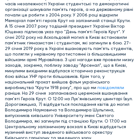
часів незалежності України студентські та демократичні
організації шанували пам'ять героїв, а на державному рівні
почали це робити з 2004 року. У 2006 році відкрили
Меморіал пам'яті героїв Крут на залізничній станції Крути.
А 15 січня 2007 року тодішній президент України Віктор
Ющенко підписав указ про "День пам'яті Героїв Крут". У
січні 2012 року на Аскольдовій могилі в Києві встановили
пам'ятник гімназистам і студентам, які загинули в бою. 27-
29 січня 2019 року в Україні вшановують пам’ять студентів,
що полягли у нерівному протистоянні із більшовицькими
військами армії Муравйова. З цієї нагоди вже провели низку
заходів, зокрема, поблизу заводу "Арсенал", що в Києві,
минулими вихідними відбулася історична реконструкція
бою військ УНР проти більшовиків. Крім того, у
національний прокат вийшов фільм українського
виробництва "Крути 1918 року", про що ми
повідомляли
раніше. На 29 січня запланована церемонія вшанування
пам’яті Героїв Крут. О 12:00 на Лук’янівському цвинтарі (вул.
Дорогожицька, 7) відбудеться покладання квітів до могил
Володимира Наумовича та Володимира Шульгина,
випускників київського Університету імені Святого
Володимира, які загинули під станцією Крути. О 17:00 на
Центральному залізничному вокзалі в Києві відбудеться
музичний виступ зведеного військового оркестру
Київського гарнізону та зведеного хору.