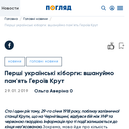
Новости
/
/
Головна
Головні новини
Перші українські кіборги: вшануймо пам'ять Героїв Крут
НОВИНИ
ГОЛОВНІ НОВИНИ
Перші українські кіборги: вшануймо
пам'ять Героїв Крут
Ольга Аверіна 0
29.01.2019
Сто і один рік тому,
29-го січня 1918 року, поблизу залізничної
станції Крути, що на Чернігівщині, відбувся бій між УНР та
червоною гвардією. Інформація про ті події залишається до
кінця нез’ясованою.
Зокрема, мова йде про кількість