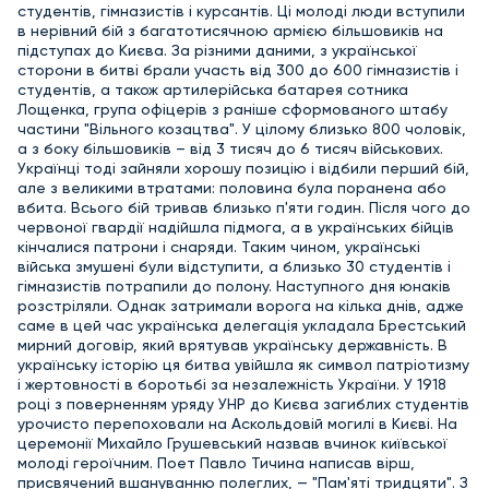
студентів, гімназистів і курсантів. Ці молоді люди вступили
в нерівний бій з багатотисячною армією більшовиків на
підступах до Києва. За різними даними, з української
сторони в битві брали участь від 300 до 600 гімназистів і
студентів, а також артилерійська батарея сотника
Лощенка, група офіцерів з раніше сформованого штабу
частини "Вільного козацтва". У цілому близько 800 чоловік,
а з боку більшовиків – від 3 тисяч до 6 тисяч військових.
Українці тоді зайняли хорошу позицію і відбили перший бій,
але з великими втратами: половина була поранена або
вбита. Всього бій тривав близько п'яти годин. Після чого до
червоної гвардії надійшла підмога, а в українських бійців
кінчалися патрони і снаряди. Таким чином, українські
війська змушені були відступити, а близько 30 студентів і
гімназистів потрапили до полону. Наступного дня юнаків
розстріляли. Однак затримали ворога на кілька днів, адже
саме в цей час українська делегація укладала Брестський
мирний договір, який врятував українську державність. В
українську історію ця битва увійшла як символ патріотизму
і жертовності в боротьбі за незалежність України. У 1918
році з поверненням уряду УНР до Києва загиблих студентів
урочисто перепоховали на Аскольдовій могилі в Києві. На
церемонії Михайло Грушевський назвав вчинок київської
молоді героїчним. Поет Павло Тичина написав вірш,
присвячений вшануванню полеглих, — "Пам'яті тридцяти". З