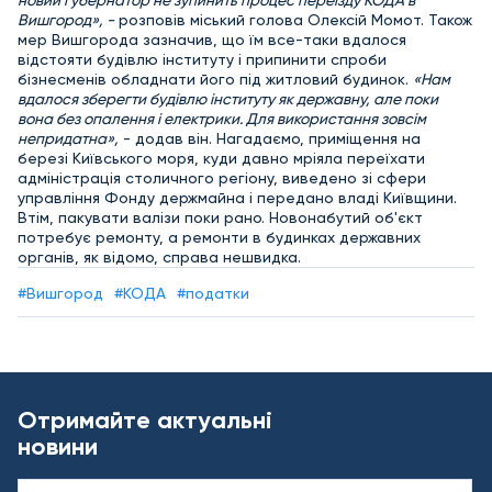
новий губернатор не зупинить процес переїзду КОДА в
Вишгород», -
розповів міський голова Олексій Момот. Також
мер Вишгорода зазначив, що їм все-таки вдалося
відстояти будівлю інституту і припинити спроби
бізнесменів обладнати його під житловий будинок.
«Нам
вдалося зберегти будівлю інституту як державну, але поки
вона без опалення і електрики. Для використання зовсім
непридатна»,
- додав він. Нагадаємо, приміщення на
березі Київського моря, куди давно мріяла переїхати
адміністрація столичного регіону, виведено зі сфери
управління Фонду держмайна і передано владі Київщини.
Втім, пакувати валізи поки рано. Новонабутий об'єкт
потребує ремонту, а ремонти в будинках державних
органів, як відомо, справа нешвидка.
#Вишгород
#КОДА
#податки
Отримайте актуальні
новини