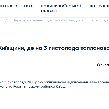
ІНТЕРВ'Ю
АРХІВ
НОВИНИ КИЇВСЬКОЇ
ПОГЛЯД.
ОБЛАСТІ
Перелік населених пунктів Київщини, де на 3 листопад
/
 Київщини, де на 3 листопада запланов
Ольга
на 3 листопада 2018 року заплановане відключення електроене
ькому та Рокитнянському районах Київщини.