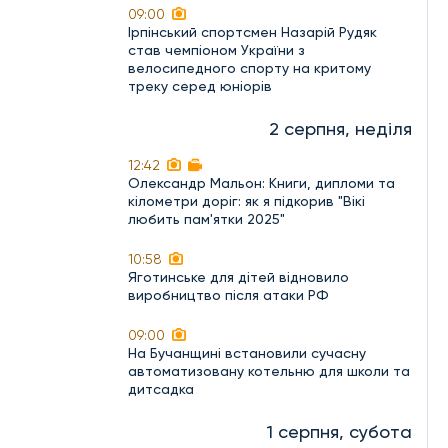
09:00
Ірпінський спортсмен Назарій Рудяк
став чемпіоном України з
велосипедного спорту на критому
треку серед юніорів
2 серпня, неділя
12:42
Олександр Мальон: Книги, дипломи та
кілометри доріг: як я підкорив "Вікі
любить пам'ятки 2025"
10:58
Яготинське для дітей відновило
виробництво після атаки РФ
09:00
На Бучанщині встановили сучасну
автоматизовану котельню для школи та
дитсадка
1 серпня, субота