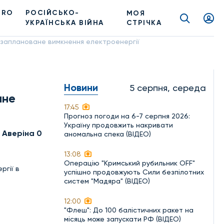
PRO
РОСІЙСЬКО-
МОЯ
УКРАЇНСЬКА ВІЙНА
СТРІЧКА
а заплановане вимкнення електроенергії
Новини
5 серпня, середа
ане
17:45
Прогноз погоди на 6-7 серпня 2026:
Україну продовжить накривати
 Аверіна 0
аномальна спека (ВІДЕО)
13:08
Операцію "Кримський рубильник OFF"
ргії в
успішно продовжують Сили безпілотних
систем "Мадяра" (ВІДЕО)
12:00
"Флеш": До 100 балістичних ракет на
місяць може запускати РФ (ВІДЕО)