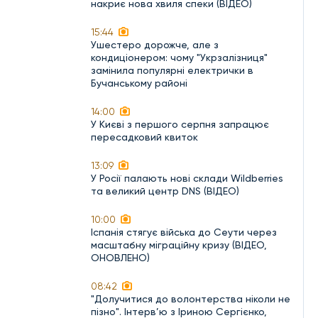
накриє нова хвиля спеки (ВІДЕО)
15:44
Ушестеро дорожче, але з
кондиціонером: чому "Укрзалізниця"
замінила популярні електрички в
Бучанському районі
14:00
У Києві з першого серпня запрацює
пересадковий квиток
13:09
У Росії палають нові склади Wildberries
та великий центр DNS (ВІДЕО)
10:00
Іспанія стягує війська до Сеути через
масштабну міграційну кризу (ВІДЕО,
ОНОВЛЕНО)
08:42
"Долучитися до волонтерства ніколи не
пізно". Інтерв’ю з Іриною Сергієнко,