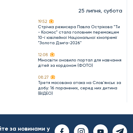
25 липня, субота
19:52
Стрічка режисера Павла Острікова "Ти
- Космос" стала головним переможцем
10-ї ювілейної Національної кінопремії
"Золота Дзиґа-2026"
12:08
Міносвіти оновило портал для навчання
дітей за кордоном (ФОТО)
08:27
Третя масована атака на Слов'янськ за
добу: 16 поранених, серед них дитина
(ВІДЕО)
йте за новинами у