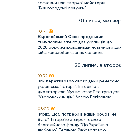
засновницею творчої майстерні
"Вишгородські павучки"
30 липня, четвер
10:14
Європейський Союз продовжив
тимчасовий захист для українців до
2028 року, запровадивши нові умови для
військовозобов'язаних чоловіків
28 липня, вівторок
10:32
"Ми переживаємо своєрідний ренесанс
української історії". Інтерв’ю з
директоркою Музею історії та культури
"Уваровський дім" Аллою Багіровою
08:00
"Мрію, щоб потреби в нашій роботі не
було". Інтерв’ю з директоркою
благодійного фонду "До України з
любов’ю" Тетяною Рябоволовою