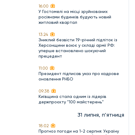
16:00
У Гостомелі на місці зруйнованих
росіянами будинків будують новий
житловий квартал
13:24
Зниклий безвісти 19-річний підліток із
Херсонщини воює у складі армії РФ:
уперше встановлено шокуючий
прецедент
11:00
Президент підписав указ про кадрове
оновлення РНБО
09:38
Київщина стала одним із лідерів
держпроєкту "100 майстерень"
31 липня, п’ятниця
18:02
Прогноз погоди на 1-2 серпня: Україну