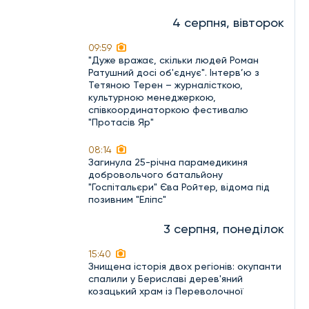
4 серпня, вівторок
09:59
"Дуже вражає, скільки людей Роман
Ратушний досі об'єднує". Інтерв’ю з
Тетяною Терен – журналісткою,
культурною менеджеркою,
співкоординаторкою фестивалю
"Протасів Яр"
08:14
Загинула 25-річна парамедикиня
добровольчого батальйону
"Госпітальєри" Єва Ройтер, відома під
позивним "Еліпс"
3 серпня, понеділок
15:40
Знищена історія двох регіонів: окупанти
спалили у Бериславі дерев'яний
козацький храм із Переволочної