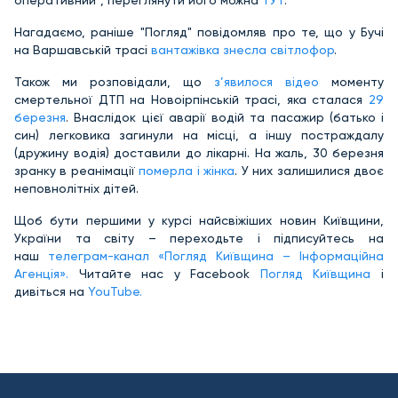
оперативний", переглянути його можна
ТУТ
.
Нагадаємо, раніше "Погляд" повідомляв про те, що у Бучі
на Варшавській трасі
вантажівка знесла світлофор
.
Також ми розповідали, що
з’явилося відео
моменту
смертельної ДТП на Новоірпінській трасі, яка сталася
29
березня
. Внаслідок цієї аварії водій та пасажир (батько і
син) легковика загинули на місці, а іншу постраждалу
(дружину водія) доставили до лікарні. На жаль, 30 березня
зранку в реанімації
померла і жінка
. У них залишилися двоє
неповнолітніх дітей.
Щоб бути першими у курсі найсвіжіших новин Київщини,
України та світу – переходьте і підписуйтесь на
наш
телеграм-канал «Погляд Київщина – Інформаційна
Агенція».
Читайте нас у Facebook
Погляд Київщина
і
дивіться на
YouTube.