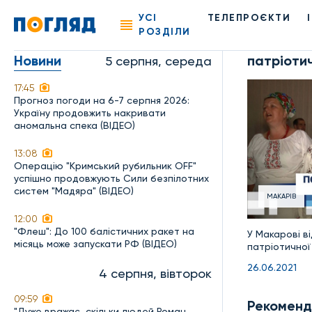
УСІ
ТЕЛЕПРОЄКТИ
РОЗДІЛИ
Новини
патріотич
5 серпня, середа
17:45
Прогноз погоди на 6-7 серпня 2026:
Україну продовжить накривати
аномальна спека (ВІДЕО)
13:08
Операцію "Кримський рубильник OFF"
успішно продовжують Сили безпілотних
систем "Мадяра" (ВІДЕО)
МАКАРІВ
12:00
"Флеш": До 100 балістичних ракет на
У Макарові в
місяць може запускати РФ (ВІДЕО)
патріотичної 
26.06.2021
4 серпня, вівторок
09:59
Рекоменд
"Дуже вражає, скільки людей Роман