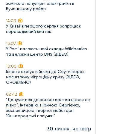
замінила популярні електрички в
Бучанському районі
14:00
У Києві з першого серпня запрацює
пересадковий квиток
13:09
У Росії палають нові склади Wildberries
та великий центр DNS (ВІДЕО)
10:00
Іспанія стягує війська до Сеути через
масштабну міграційну кризу (ВІДЕО,
ОНОВЛЕНО)
08:42
"Долучитися до волонтерства ніколи не
пізно". Інтерв’ю з Іриною Сергієнко,
засновницею творчої майстерні
"Вишгородські павучки"
30 липня, четвер