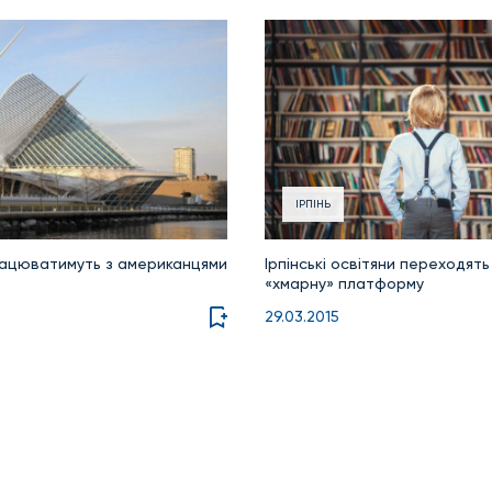
ІРПІНЬ
працюватимуть з американцями
Ірпінські освітяни переходят
«хмарну» платформу
29.03.2015