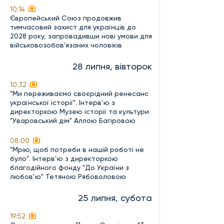
10:14
Європейський Союз продовжив
тимчасовий захист для українців до
2028 року, запровадивши нові умови для
військовозобов'язаних чоловіків
28 липня, вівторок
10:32
"Ми переживаємо своєрідний ренесанс
української історії". Інтерв’ю з
директоркою Музею історії та культури
"Уваровський дім" Аллою Багіровою
08:00
"Мрію, щоб потреби в нашій роботі не
було". Інтерв’ю з директоркою
благодійного фонду "До України з
любов’ю" Тетяною Рябоволовою
25 липня, субота
19:52