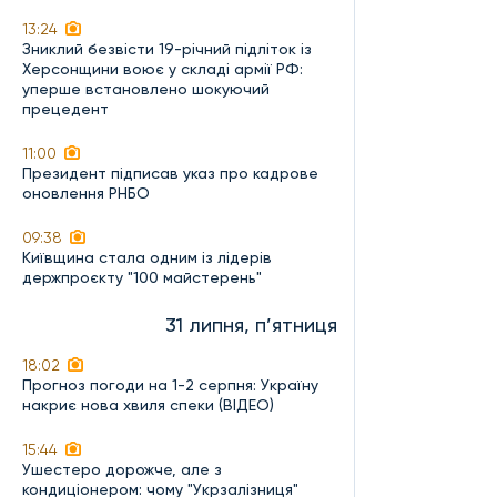
13:24
Зниклий безвісти 19-річний підліток із
Херсонщини воює у складі армії РФ:
уперше встановлено шокуючий
прецедент
11:00
Президент підписав указ про кадрове
оновлення РНБО
09:38
Київщина стала одним із лідерів
держпроєкту "100 майстерень"
31 липня, п’ятниця
18:02
Прогноз погоди на 1-2 серпня: Україну
накриє нова хвиля спеки (ВІДЕО)
15:44
Ушестеро дорожче, але з
кондиціонером: чому "Укрзалізниця"