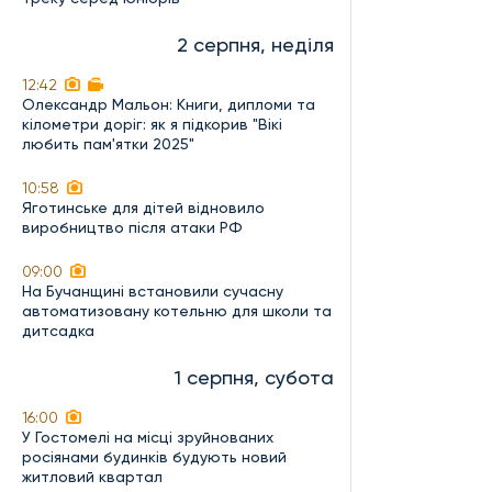
2 серпня, неділя
12:42
Олександр Мальон: Книги, дипломи та
кілометри доріг: як я підкорив "Вікі
любить пам'ятки 2025"
10:58
Яготинське для дітей відновило
виробництво після атаки РФ
09:00
На Бучанщині встановили сучасну
автоматизовану котельню для школи та
дитсадка
1 серпня, субота
16:00
У Гостомелі на місці зруйнованих
росіянами будинків будують новий
житловий квартал