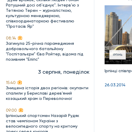
Ратушний досі об'єднує". Інтерв’ю з
Тетяною Терен – журналісткою,
культурною менеджеркою,
співкоординаторкою фестивалю
"Протасів Яр"
08:14
Загинула 25-річна парамедикиня
добровольчого батальйону
"Госпітальєри" Єва Ройтер, відома під
ІРПІНЬ
позивним "Еліпс"
Ірпінці спів
3 серпня, понеділок
15:40
26.03.2014
Знищена історія двох регіонів: окупанти
спалили у Бериславі дерев'яний
козацький храм із Переволочної
09:00
Ірпінський спортсмен Назарій Рудяк
став чемпіоном України з
велосипедного спорту на критому
треку серед юніорів