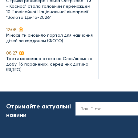
Стрічка режисера Павла Острікова "Ти
- Космос" стала головним переможцем
10-ї ювілейної Національної кінопремії
"Золота Дзиґа-2026"
12:08
Міносвіти оновило портал для навчання
дітей за кордоном (ФОТО)
08:27
Третя масована атака на Слов'янськ за
добу: 16 поранених, серед них дитина
(ВІДЕО)
Отримайте актуальні
новини