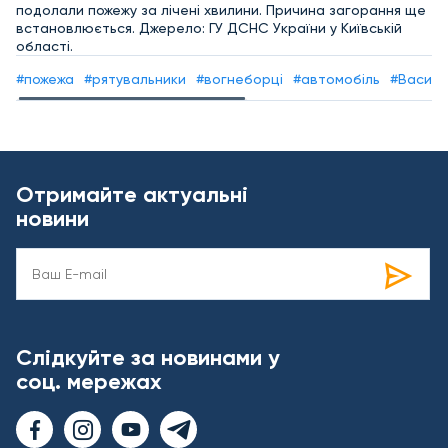
подолали пожежу за лічені хвилини. Причина загорання ще
встановлюється. Джерело: ГУ ДСНС України у Київській
області.
#пожежа
#рятувальники
#вогнеборці
#автомобіль
#Василь
Отримайте актуальні
новини
Слідкуйте за новинами у
соц. мережах