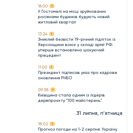
16:00
У Гостомелі на місці зруйнованих
росіянами будинків будують новий
житловий квартал
13:24
Зниклий безвісти 19-річний підліток із
Херсонщини воює у складі армії РФ:
уперше встановлено шокуючий
прецедент
11:00
Президент підписав указ про кадрове
оновлення РНБО
09:38
Київщина стала одним із лідерів
держпроєкту "100 майстерень"
31 липня, п’ятниця
18:02
Прогноз погоди на 1-2 серпня: Україну