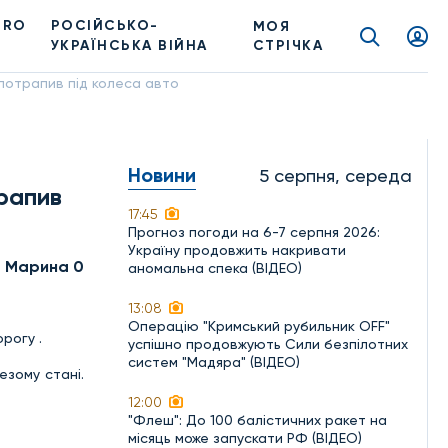
PRO
РОСІЙСЬКО-
МОЯ
УКРАЇНСЬКА ВІЙНА
СТРІЧКА
потрапив під колеса авто
Новини
5 серпня, середа
трапив
17:45
Прогноз погоди на 6-7 серпня 2026:
Україну продовжить накривати
а Марина 0
аномальна спека (ВІДЕО)
13:08
Операцію "Кримський рубильник OFF"
рогу .
успішно продовжують Сили безпілотних
систем "Мадяра" (ВІДЕО)
езому стані.
12:00
"Флеш": До 100 балістичних ракет на
місяць може запускати РФ (ВІДЕО)