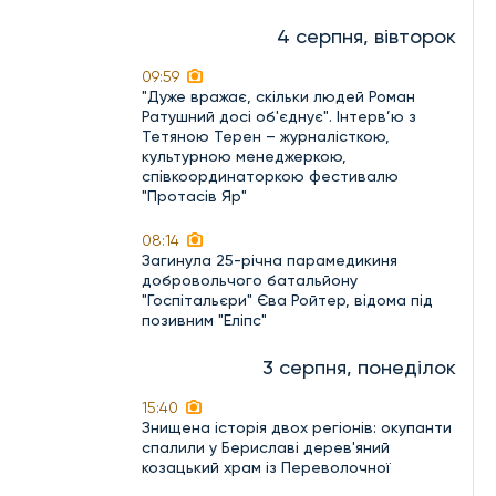
4 серпня, вівторок
09:59
"Дуже вражає, скільки людей Роман
Ратушний досі об'єднує". Інтерв’ю з
Тетяною Терен – журналісткою,
культурною менеджеркою,
співкоординаторкою фестивалю
"Протасів Яр"
08:14
Загинула 25-річна парамедикиня
добровольчого батальйону
"Госпітальєри" Єва Ройтер, відома під
позивним "Еліпс"
3 серпня, понеділок
15:40
Знищена історія двох регіонів: окупанти
спалили у Бериславі дерев'яний
козацький храм із Переволочної