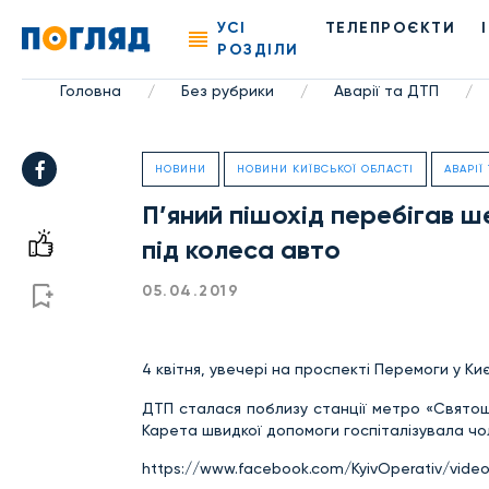
УСІ
ТЕЛЕПРОЄКТИ
РОЗДІЛИ
Головна
Без рубрики
Аварії та ДТП
/
/
/
НОВИНИ
НОВИНИ КИЇВСЬКОЇ ОБЛАСТІ
АВАРІЇ
П’яний пішохід перебігав 
під колеса авто
05.04.2019
4 квітня, увечері на проспекті Перемоги у Ки
ДТП сталася поблизу станції метро «Святоши
Карета швидкої допомоги госпіталізувала чол
https://www.facebook.com/KyivOperativ/vid