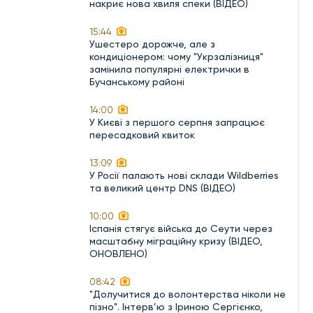
накриє нова хвиля спеки (ВІДЕО)
15:44
Ушестеро дорожче, але з
кондиціонером: чому "Укрзалізниця"
замінила популярні електрички в
Бучанському районі
14:00
У Києві з першого серпня запрацює
пересадковий квиток
13:09
У Росії палають нові склади Wildberries
та великий центр DNS (ВІДЕО)
10:00
Іспанія стягує війська до Сеути через
масштабну міграційну кризу (ВІДЕО,
ОНОВЛЕНО)
08:42
"Долучитися до волонтерства ніколи не
пізно". Інтерв’ю з Іриною Сергієнко,