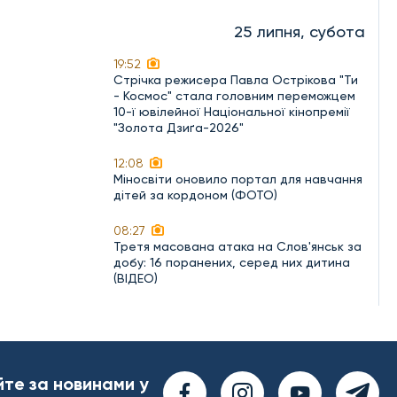
25 липня, субота
19:52
Стрічка режисера Павла Острікова "Ти
- Космос" стала головним переможцем
10-ї ювілейної Національної кінопремії
"Золота Дзиґа-2026"
12:08
Міносвіти оновило портал для навчання
дітей за кордоном (ФОТО)
08:27
Третя масована атака на Слов'янськ за
добу: 16 поранених, серед них дитина
(ВІДЕО)
йте за новинами у