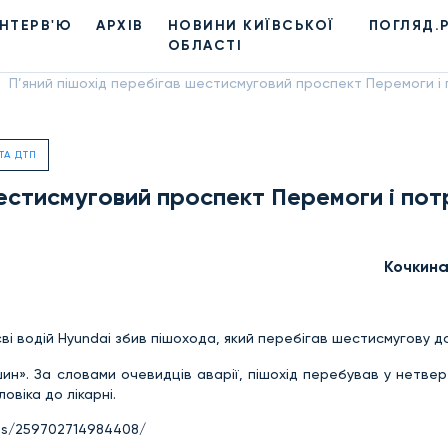
ІНТЕРВ'Ю
АРХІВ
НОВИНИ КИЇВСЬКОЇ
ПОГЛЯД.
ОБЛАСТІ
П’яний пішохід перебігав шестисмуговий проспект Перемоги і 
 ТА ДТП
шестисмуговий проспект Перемоги і по
Кочкин
єві водій Hyundai збив пішохода, який перебігав шестисмугову до
н». За словами очевидців аварії, пішохід перебував у нетвер
овіка до лікарні.
eos/259702714984408/