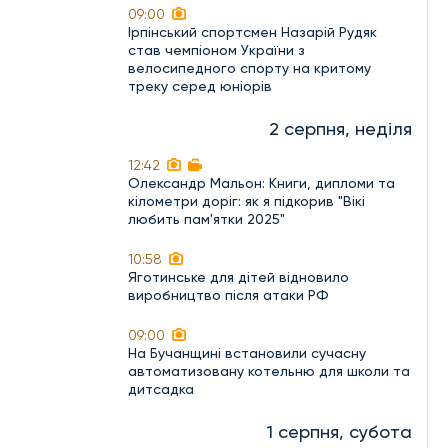
09:00
Ірпінський спортсмен Назарій Рудяк
став чемпіоном України з
велосипедного спорту на критому
треку серед юніорів
2 серпня, неділя
12:42
Олександр Мальон: Книги, дипломи та
кілометри доріг: як я підкорив "Вікі
любить пам'ятки 2025"
10:58
Яготинське для дітей відновило
виробництво після атаки РФ
09:00
На Бучанщині встановили сучасну
автоматизовану котельню для школи та
дитсадка
1 серпня, субота