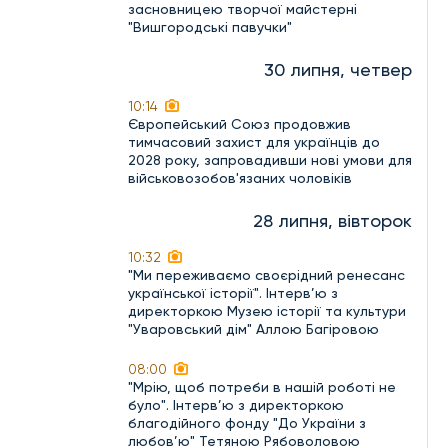
засновницею творчої майстерні
"Вишгородські павучки"
30 липня, четвер
10:14
Європейський Союз продовжив
тимчасовий захист для українців до
2028 року, запровадивши нові умови для
військовозобов'язаних чоловіків
28 липня, вівторок
10:32
"Ми переживаємо своєрідний ренесанс
української історії". Інтерв’ю з
директоркою Музею історії та культури
"Уваровський дім" Аллою Багіровою
08:00
"Мрію, щоб потреби в нашій роботі не
було". Інтерв’ю з директоркою
благодійного фонду "До України з
любов’ю" Тетяною Рябоволовою