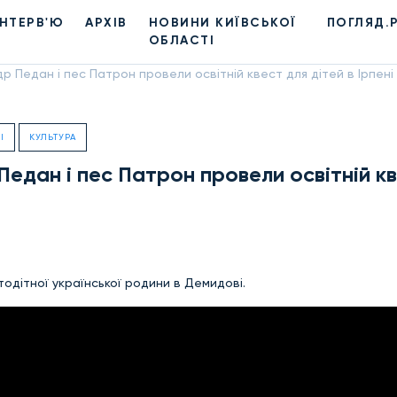
ІНТЕРВ'Ю
АРХІВ
НОВИНИ КИЇВСЬКОЇ
ПОГЛЯД.
ОБЛАСТІ
 Педан і пес Патрон провели освітній квест для дітей в Ірпені 
І
КУЛЬТУРА
едан і пес Патрон провели освітній к
одітної української родини в Демидові.