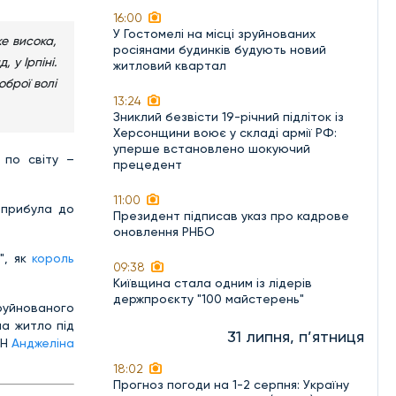
16:00
У Гостомелі на місці зруйнованих
же висока,
росіянами будинків будують новий
 у Ірпіні.
житловий квартал
оброї волі
13:24
Зниклий безвісти 19-річний підліток із
Херсонщини воює у складі армії РФ:
уперше встановлено шокуючий
 по світу –
прецедент
11:00
 прибула до
Президент підписав указ про кадрове
оновлення РНБО
", як
король
09:38
Київщина стала одним із лідерів
держпроєкту "100 майстерень"
зруйнованого
ла житло під
31 липня, п’ятниця
ОН
Анджеліна
18:02
Прогноз погоди на 1-2 серпня: Україну