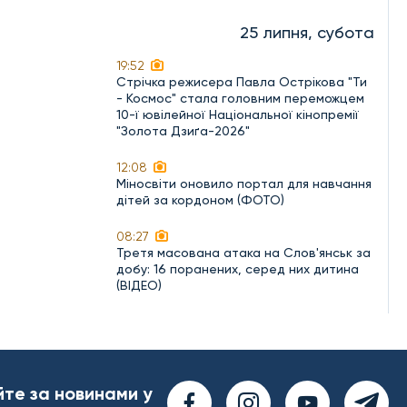
25 липня, субота
19:52
Стрічка режисера Павла Острікова "Ти
- Космос" стала головним переможцем
10-ї ювілейної Національної кінопремії
"Золота Дзиґа-2026"
12:08
Міносвіти оновило портал для навчання
дітей за кордоном (ФОТО)
08:27
Третя масована атака на Слов'янськ за
добу: 16 поранених, серед них дитина
(ВІДЕО)
йте за новинами у