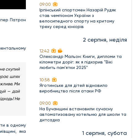
09:00
Ірпінський спортсмен Назарій Рудяк
став чемпіоном України з
апер Патрон
велосипедного спорту на критому
треку серед юніорів
2 серпня, неділя
ментальному
12:42
Олександр Мальон: Книги, дипломи та
кілометри доріг: як я підкорив "Вікі
любить пам'ятки 2025"
 не скупий
бирає шлях
10:58
ажливе. Ми
Яготинське для дітей відновило
виробництво після атаки РФ
дуй — дай
ідходь! Не
09:00
На Бучанщині встановили сучасну
автоматизовану котельню для школи та
дитсадка
ати в одному
ївщині, яка
1 серпня, субота