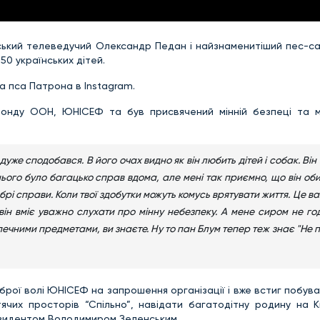
їнський телеведучий Олександр Педан і найзнаменитіший пес-с
150 українських дітей.
а пса Патрона в Instagram.
фонду ООН, ЮНІСЕФ та був присвячений мінній безпеці та 
же сподобався. В його очах видно як він любить дітей і собак. Він
нього було багацько справ вдома, але мені так приємно, що він о
брі справи. Коли твої здобутки можуть комусь врятувати життя. Це в
він вміє уважно слухати про мінну небезпеку. А мене сиром не го
чними предметами, ви знаєте. Ну то пан Блум тепер теж знає "Не п
оброї волі ЮНІСЕФ на запрошення організації і вже встиг побув
чих просторів “Спільно”, навідати багатодітну родину на Ки
резидентом Володимиром Зеленським.