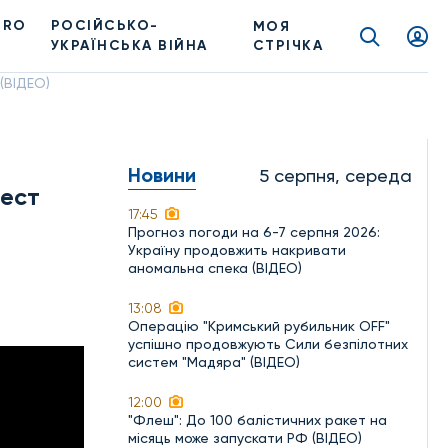
PRO
РОСІЙСЬКО-
МОЯ
УКРАЇНСЬКА ВІЙНА
СТРІЧКА
(ВІДЕО)
Новини
5 серпня, середа
вест
17:45
Прогноз погоди на 6-7 серпня 2026:
Україну продовжить накривати
аномальна спека (ВІДЕО)
13:08
Операцію "Кримський рубильник OFF"
успішно продовжують Сили безпілотних
систем "Мадяра" (ВІДЕО)
12:00
"Флеш": До 100 балістичних ракет на
місяць може запускати РФ (ВІДЕО)