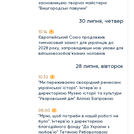
засновницею творчої майстерні
"Вишгородські павучки"
30 липня, четвер
10:14
Європейський Союз продовжив
тимчасовий захист для українців до
2028 року, запровадивши нові умови для
військовозобов'язаних чоловіків
28 липня, вівторок
10:32
"Ми переживаємо своєрідний ренесанс
української історії". Інтерв’ю з
директоркою Музею історії та культури
"Уваровський дім" Аллою Багіровою
08:00
"Мрію, щоб потреби в нашій роботі не
було". Інтерв’ю з директоркою
благодійного фонду "До України з
любов’ю" Тетяною Рябоволовою