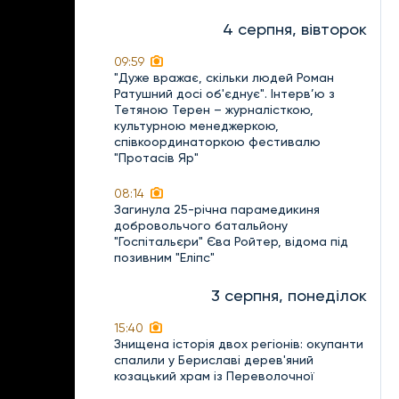
4 серпня, вівторок
09:59
"Дуже вражає, скільки людей Роман
Ратушний досі об'єднує". Інтерв’ю з
Тетяною Терен – журналісткою,
культурною менеджеркою,
співкоординаторкою фестивалю
"Протасів Яр"
08:14
Загинула 25-річна парамедикиня
добровольчого батальйону
"Госпітальєри" Єва Ройтер, відома під
позивним "Еліпс"
3 серпня, понеділок
15:40
Знищена історія двох регіонів: окупанти
спалили у Бериславі дерев'яний
козацький храм із Переволочної