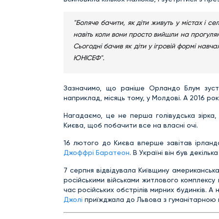
"Боляче бачити, як діти живуть у містах і 
навіть коли вони просто вийшли на прогулянку
Сьогодні бачив як діти у ігровій формі навч
ЮНІСЕФ".
Зазначимо, що раніше Орландо Блум зустрі
наприклад, місяць тому, у Молдові. А 2016 ро
Нагадаємо, це не перша голівудська зірка,
Києва, щоб побачити все на власні очі.
16 лютого до Києва вперше завітав ірландс
Джоффрі Баратеон
. В Україні він був декілька
7 серпня відвідувала Київщину американськ
російськими військами житлового комплексу в
час російських обстрілів мирних будинків. А
Джолі
приїжджала до Львова з гуманітарною м