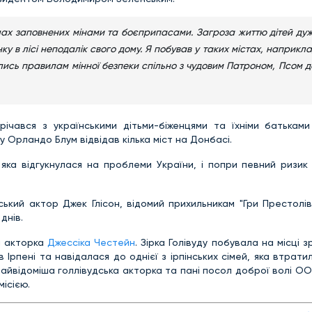
селах заповнених мінами та боєприпасами. Загроза життю дітей ду
 в лісі неподалік свого дому. Я побував у таких містах, наприклад,
ались правилам мінної безпеки спільно з чудовим Патроном, Псом д
чався з українськими дітьми-біженцями та їхніми батьками
ку Орландо Блум відвідав кілька міст на Донбасі.
 яка відгукнулася на проблеми України, і попри певний ризик
ький актор Джек Глісон, відомий прихильникам "Гри Престолів
 днів.
а акторка
Джессіка Честейн
. Зірка Голівуду побувала на місці 
 Ірпені та навідалася до однієї з ірпінських сімей, яка втрати
 найвідоміша голлівудська акторка та пані посол доброї волі О
ісією.