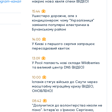
egram-канал
накриє нова хвиля спеки (ВІДЕО)
15:44
Ушестеро дорожче, але з
кондиціонером: чому "Укрзалізниця"
замінила популярні електрички в
Бучанському районі
14:00
У Києві з першого серпня запрацює
пересадковий квиток
13:09
У Росії палають нові склади Wildberries
та великий центр DNS (ВІДЕО)
10:00
Іспанія стягує війська до Сеути через
масштабну міграційну кризу (ВІДЕО,
ОНОВЛЕНО)
08:42
"Долучитися до волонтерства ніколи не
пізно". Інтерв’ю з Іриною Сергієнко,