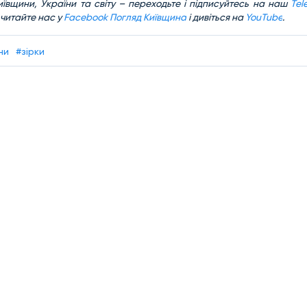
ївщини, України та світу – переходьте і підписуйтесь на наш
Tel
 читайте нас у
Facebook Погляд Київщина
і дивіться на
YouTube
.
ни
#зірки