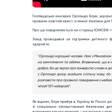
Голлівудська кінозірка Орландо Блум, укра
провели освітній квест із мінної безпеки для 
Про це повідомляється на сторінці ЮНІСЕФ т
Захід проводився за підтримки дитячого 
здоров’ю.
"Орландо хороший чоловік. Нам з Михайлом ду
на компліменти та обійми. Впевнений, що в 
добра. Бо це якраз про конверсію слави в до
з Орландо зразу знайшли спільну мову, бо 
розповісти про правила поводження з небезпе
чіпай! 101 набирай!".
Як відомо, Блум прибув в Україну як Посол д
зі спеціально облаштованих безпечних дитя
всиновила кількох малюків, і зустрітися з п