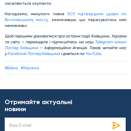
заселяються окупанти.
Нагадаємо, минулого тижня
ЗСУ підтвердили удари по
Антонівському мосту
, зазначивши, що пересуватись ним
неможливо.
Щ
об першими дізнаватися про останні події Київщини, України
та світу – переходьте і підписуйтесь на наш
Telegram-канал
Погляд Київщина
– Інформаційна Агенція. Також читайте нас
у
Facebook Погляд Київщина
і дивіться на
YouTube
.
#Війна
#Україна
Отримайте актуальні
новини