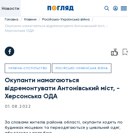
Новости
/
/
/
Головна
Новини
Російсько-Українська війна
Окупанти намагаються відремонтувати Антонівський міст, -
Херсонська ОДА
УКРАЇНА-СУСПІЛЬСТВО
РОСІЙСЬКО-УКРАЇНСЬКА ВІЙНА
Окупанти намагаються
відремонтувати Антонівський міст, -
Херсонська ОДА
01.08.2022
За словами жителів районів області, окупанти ходять по
будинках місцевих та переодягаються у цивільний одяг,
аби втекти з поля бою.