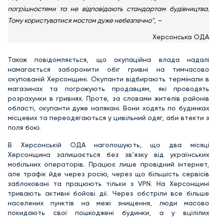
погрішностями та не відповідають стандартам будівництва.
Тому користуватися мостом дуже небезпечно", –
Херсонська ОДА
Також повідомляється, що окупаційна влада надалі
намагається заборонити обіг гривні на тимчасово
окупованій Херсонщині. Окупанти відбирають термінали в
магазинах та погрожують продавцям, які проводять
розрахунки в гривнях. Проте, за словами жителів районів
області, окупанти дуже налякані. Вони ходять по будинках
місцевих та переодягаються у цивільний одяг, аби втекти з
поля бою.
В Херсонській ОДА наголошують, що два місяці
Херсонщина залишається без зв’язку від українських
мобільних операторів. Працює лише провідний інтернет,
але трафік йде через росію, через що більшість сервісів
заблоковані та працюють тільки з VPN. На Херсонщині
тривають активні бойові дії. Через обстріли все більше
населених пунктів на межі знищення, люди масово
покидають свої пошкоджені будинки, а у вцілілих