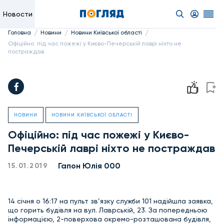
Новости
/
/
/
Головна
Новини
Новини Київської області
Офіційно: під час пожежі у Києво-Печерській лаврі ніхто не
постраждав
НОВИНИ
НОВИНИ КИЇВСЬКОЇ ОБЛАСТІ
Офіційно: під час пожежі у Києво-
Печерській лаврі ніхто не постраждав
Гапон Юлія 000
15.01.2019
14 січня о 16:17 на пульт зв’язку служби 101 надійшла заявка,
що горить будівля на вул. Лаврській, 23. За попередньою
інформацією, 2-поверхова окремо-розташована будівля,