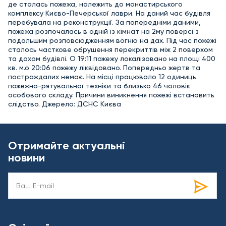
де сталась пожежа, належить до монастирського
комплексу Києво-Печерської лаври. На даний час будівля
перебувала на реконструкції. За попередніми даними,
пожежа розпочалась в одній із кімнат на 2му поверсі з
подальшим розповсюдженням вогню на дах. Під час пожежі
сталось часткове обрушення перекриттів між 2 поверхом
та дахом будівлі. О 19:11 пожежу локалізовано на площі 400
кв. м.о 20:06 пожежу ліквідовано. Попередньо жертв та
постраждалих немає. На місці працювало 12 одиниць
пожежно-рятувальної техніки та близько 46 чоловік
особового складу. Причини виникнення пожежі встановить
слідство. Джерело: ДСНС Києва
Отримайте актуальні
новини