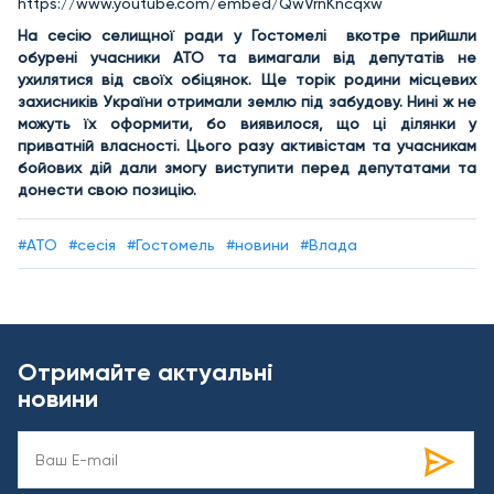
https://www.youtube.com/embed/QwVrnKncqxw
На сесію селищної ради у Гостомелі вкотре прийшли
обурені учасники АТО та вимагали від депутатів не
ухилятися від своїх обіцянок. Ще торік родини місцевих
захисників України отримали землю під забудову. Нині ж не
можуть їх оформити, бо виявилося, що ці ділянки у
приватній власності. Цього разу активістам та учасникам
бойових дій дали змогу виступити перед депутатами та
донести свою позицію.
#АТО
#сесія
#Гостомель
#новини
#Влада
Отримайте актуальні
новини