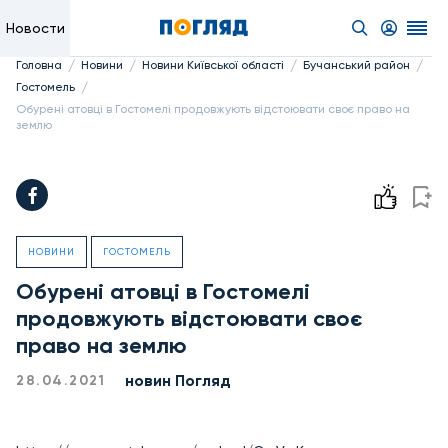
Новости
/
/
/
/
Головна
Новини
Новини Київської області
Бучанський район
/
Гостомель
Обурені атовці в Гостомелі продовжують відстоювати своє право на
землю
НОВИНИ
ГОСТОМЕЛЬ
Обурені атовці в Гостомелі
продовжують відстоювати своє
право на землю
новин Погляд
28.04.2021