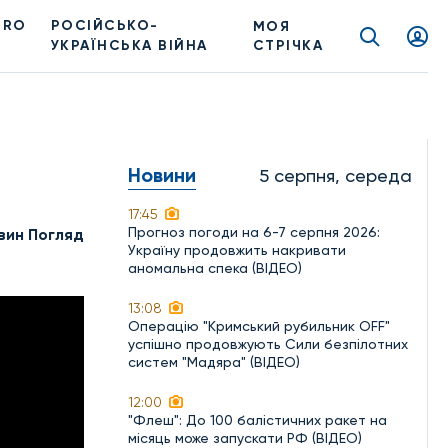
PRO
РОСІЙСЬКО-
МОЯ
УКРАЇНСЬКА ВІЙНА
СТРІЧКА
Новини
5 серпня, середа
17:45
Прогноз погоди на 6-7 серпня 2026:
вин Погляд
Україну продовжить накривати
аномальна спека (ВІДЕО)
13:08
Операцію "Кримський рубильник OFF"
успішно продовжують Сили безпілотних
систем "Мадяра" (ВІДЕО)
12:00
"Флеш": До 100 балістичних ракет на
місяць може запускати РФ (ВІДЕО)