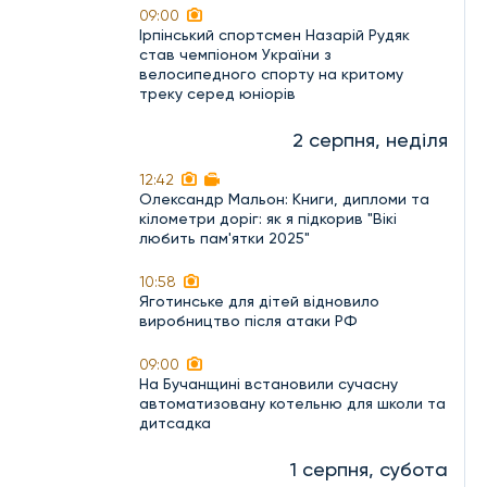
09:00
Ірпінський спортсмен Назарій Рудяк
став чемпіоном України з
велосипедного спорту на критому
треку серед юніорів
2 серпня, неділя
12:42
Олександр Мальон: Книги, дипломи та
кілометри доріг: як я підкорив "Вікі
любить пам'ятки 2025"
10:58
Яготинське для дітей відновило
виробництво після атаки РФ
09:00
На Бучанщині встановили сучасну
автоматизовану котельню для школи та
дитсадка
1 серпня, субота