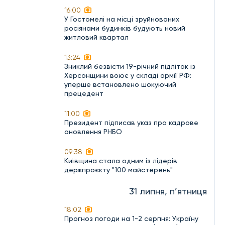
16:00
У Гостомелі на місці зруйнованих
росіянами будинків будують новий
житловий квартал
13:24
Зниклий безвісти 19-річний підліток із
Херсонщини воює у складі армії РФ:
уперше встановлено шокуючий
прецедент
11:00
Президент підписав указ про кадрове
оновлення РНБО
09:38
Київщина стала одним із лідерів
держпроєкту "100 майстерень"
31 липня, п’ятниця
18:02
Прогноз погоди на 1-2 серпня: Україну