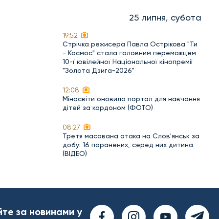
25 липня, субота
19:52
Стрічка режисера Павла Острікова "Ти
- Космос" стала головним переможцем
10-ї ювілейної Національної кінопремії
"Золота Дзиґа-2026"
12:08
Міносвіти оновило портал для навчання
дітей за кордоном (ФОТО)
08:27
Третя масована атака на Слов'янськ за
добу: 16 поранених, серед них дитина
(ВІДЕО)
йте за новинами у