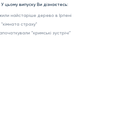
 У цьому випуску Ви дізнаєтесь:
ежили найстаріше дерево в Ірпені
 "кімната страху"
апочаткували “кримські зустрічі”