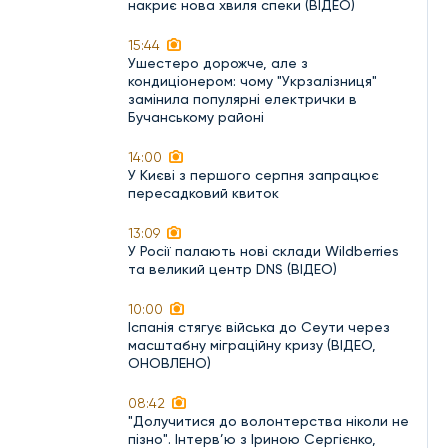
накриє нова хвиля спеки (ВІДЕО)
15:44
Ушестеро дорожче, але з
кондиціонером: чому "Укрзалізниця"
замінила популярні електрички в
Бучанському районі
14:00
У Києві з першого серпня запрацює
пересадковий квиток
13:09
У Росії палають нові склади Wildberries
та великий центр DNS (ВІДЕО)
10:00
Іспанія стягує війська до Сеути через
масштабну міграційну кризу (ВІДЕО,
ОНОВЛЕНО)
08:42
"Долучитися до волонтерства ніколи не
пізно". Інтерв’ю з Іриною Сергієнко,