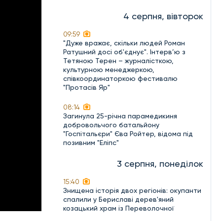
4 серпня, вівторок
09:59
"Дуже вражає, скільки людей Роман
Ратушний досі об'єднує". Інтерв’ю з
Тетяною Терен – журналісткою,
культурною менеджеркою,
співкоординаторкою фестивалю
"Протасів Яр"
08:14
Загинула 25-річна парамедикиня
добровольчого батальйону
"Госпітальєри" Єва Ройтер, відома під
позивним "Еліпс"
3 серпня, понеділок
15:40
Знищена історія двох регіонів: окупанти
спалили у Бериславі дерев'яний
козацький храм із Переволочної