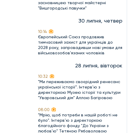
засновницею творчої майстерні
"Вишгородські павучки"
30 липня, четвер
10:14
Європейський Союз продовжив
тимчасовий захист для українців до
2028 року, запровадивши нові умови для
військовозобов'язаних чоловіків
28 липня, вівторок
10:32
"Ми переживаємо своєрідний ренесанс
української історії". Інтерв’ю з
директоркою Музею історії та культури
"Уваровський дім" Аллою Багіровою
08:00
"Мрію, щоб потреби в нашій роботі не
було". Інтерв’ю з директоркою
благодійного фонду "До України з
любов’ю" Тетяною Рябоволовою