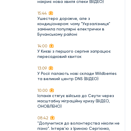
накриє нова хвиля спеки (ВІДЕО)
15:44
Ушестеро дорожче, але з
кондиціонером: чому "Укрзалізниця"
замінила популярні електрички в
Бучанському районі
14:00
У Києві з першого серпня запрацює
пересадковий квиток
13:09
У Росії палають нові склади Wildberries
та великий центр DNS (ВІДЕО)
10:00
Іспанія стягує війська до Сеути через
масштабну міграційну кризу (ВІДЕО,
ОНОВЛЕНО)
08:42
"Долучитися до волонтерства ніколи не
пізно". Інтерв’ю з Іриною Сергієнко,