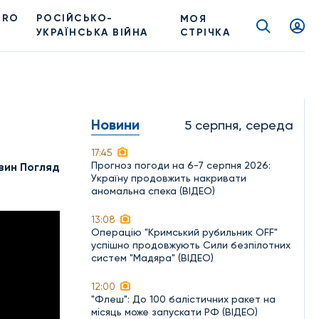
PRO
РОСІЙСЬКО-
МОЯ
УКРАЇНСЬКА ВІЙНА
СТРІЧКА
Новини
5 серпня, середа
17:45
Прогноз погоди на 6-7 серпня 2026:
вин Погляд
Україну продовжить накривати
аномальна спека (ВІДЕО)
13:08
Операцію "Кримський рубильник OFF"
успішно продовжують Сили безпілотних
систем "Мадяра" (ВІДЕО)
12:00
"Флеш": До 100 балістичних ракет на
місяць може запускати РФ (ВІДЕО)