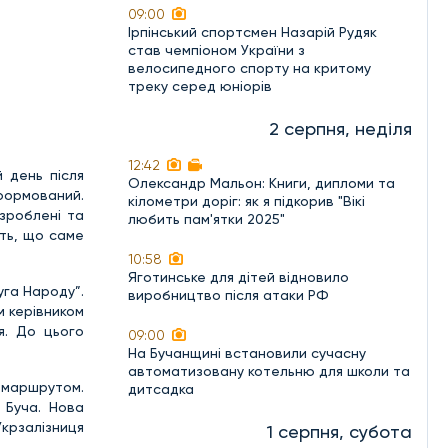
09:00
Ірпінський спортсмен Назарій Рудяк
став чемпіоном України з
велосипедного спорту на критому
треку серед юніорів
2 серпня, неділя
12:42
й день після
Олександр Мальон: Книги, дипломи та
формований.
кілометри доріг: як я підкорив "Вікі
зроблені та
любить пам'ятки 2025"
сть, що саме
10:58
Яготинське для дітей відновило
уга Народу”.
виробництво після атаки РФ
м керівником
я. До цього
09:00
На Бучанщині встановили сучасну
автоматизовану котельню для школи та
 маршрутом.
дитсадка
 Буча. Нова
Укрзалізниця
1 серпня, субота