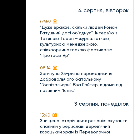
4 серпня, вівторок
09:59
"Дуже вражає, скільки людей Роман
Ратушний досі об'єднує". Інтерв’ю з
Тетяною Терен – журналісткою,
культурною менеджеркою,
співкоординаторкою фестивалю
"Протасів Яр"
08:14
Загинула 25-річна парамедикиня
добровольчого батальйону
"Госпітальєри" Єва Ройтер, відома під
позивним "Еліпс"
3 серпня, понеділок
15:40
Знищена історія двох регіонів: окупанти
спалили у Бериславі дерев'яний
козацький храм із Переволочної