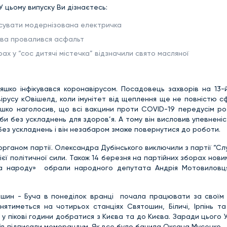
У цьому випуску Ви дізнаєтесь:
рсувати модернізована електричка
ірова провалився асфальт
рах у “сос дитячі містечка” відзначили свято масляної
Ляшко інфікувався коронавірусом. Посадовець захворів на 13-
ірусу кОвішелд, коли імунітет від щеплення ще не повністю с
яшко наголосив, що всі вакцини проти COVID-19 передусім ро
и без ускладнень для здоров’я. А тому він висловив упевнені
без ускладнень і він незабаром зможе повернутися до роботи.
рганом партії. Олександра Дубінського виключили з партії “Сл
ієї політичної сили. Також 14 березня на партійних зборах нови
луга народу» обрали народного депутата Андрія Мотовиловц
ошин - Буча в понеділок вранці почала працювати за своїм
нятиметься на чотирьох станціях Святошин, Біличі, Ірпінь та
у пікові години добратися з Києва та до Києва. Заради цього 
ів підписали меморандум. Як все було бачила Оксана Мусенко.