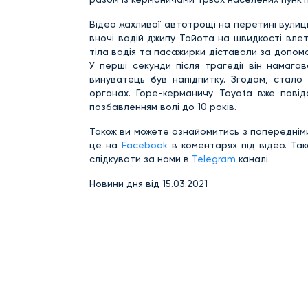
Відео жахливої автотрощі на перетині вулиць
вночі водій джипу Тойота на швидкості влет
тіла водія та пасажирки діставали за допом
У перші секунди після трагедії він намага
винуватець був напідпитку. Згодом, стал
органах. Горе-керманичу Toyota вже повід
позбавленням волі до 10 років.
Також ви можете ознайомитись з попереднім
це на
Facebook
в коментарях під відео. Та
слідкувати за нами в
Telegram
каналі.
Новини дня від 15.03.2021