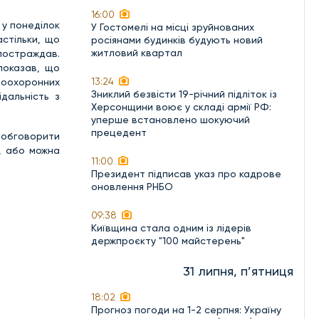
16:00
 у понеділок
У Гостомелі на місці зруйнованих
астільки, що
росіянами будинків будують новий
житловий квартал
 постраждав.
показав, що
13:24
воохоронних
Зниклий безвісти 19-річний підліток із
дальність з
Херсонщини воює у складі армії РФ:
уперше встановлено шокуючий
прецедент
, обговорити
, або можна
11:00
Президент підписав указ про кадрове
оновлення РНБО
09:38
Київщина стала одним із лідерів
держпроєкту "100 майстерень"
31 липня, п’ятниця
18:02
Прогноз погоди на 1-2 серпня: Україну