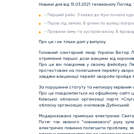
Новини дня від 15.03.2021 телеканалу Погляд. 
- Перший рейс. З києва до бучі почала ку
- Пішов під землю. В ірпені по вулиці баг
- Провели зиму та зустріли весну. В брова
Про це і не тільки далі у випуску.
Головний санітарний лікар України Віктор 
отримання першої дози вакцини від коронав
Про це він повідомив у своєму фейсбуку. Л
протестовані на полегшення перебігу хвороб
завдяки вакцинації перебіг хвороби пройде 
За порушення статуту та непокору керівним о
Про це повідомляється на офіційному сайті ц
Київської обласної організації партії «С
обласну організацію очолював Дубінський.
Модернізована приміська електричка Свят
Потяг так званого “човникового” руху зупи
електричка повинна полегшити проблему, як 
разом із керманичами трьох населених пункт