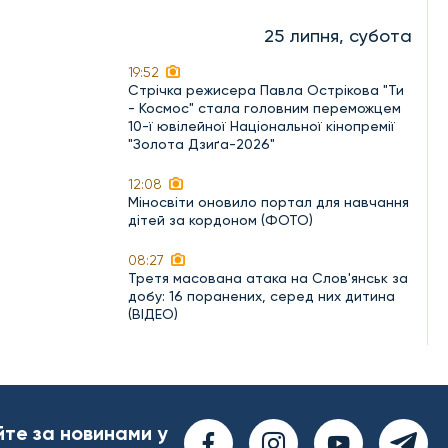
25 липня, субота
19:52
Стрічка режисера Павла Острікова "Ти
- Космос" стала головним переможцем
10-ї ювілейної Національної кінопремії
"Золота Дзиґа-2026"
12:08
Міносвіти оновило портал для навчання
дітей за кордоном (ФОТО)
08:27
Третя масована атака на Слов'янськ за
добу: 16 поранених, серед них дитина
(ВІДЕО)
йте за новинами у