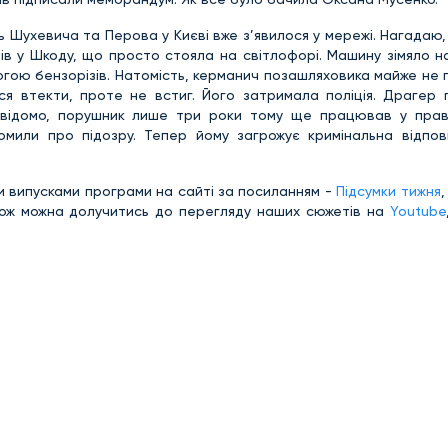
 Шухевича та Перова у Києві вже з’явилося у мережі. Нагадаю,
ів у Шкоду, що просто стояла на світлофорі. Машину зімяло н
огою бензорізів. Натомість, керманич позашляховика майже не
вся втекти, проте не встиг. Його затримала поліція. Драгер 
о відомо, порушник лише три роки тому ще працював у пра
омили про підозру. Тепер йому загрожує кримінальна відпові
и випусками програми на сайті за посиланням -
Підсумки тижня
кож можна долучитись до перегляду наших сюжетів на
Youtube