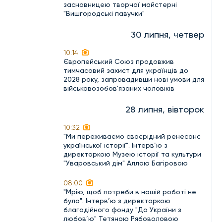
засновницею творчої майстерні
"Вишгородські павучки"
30 липня, четвер
10:14
Європейський Союз продовжив
тимчасовий захист для українців до
2028 року, запровадивши нові умови для
військовозобов'язаних чоловіків
28 липня, вівторок
10:32
"Ми переживаємо своєрідний ренесанс
української історії". Інтерв’ю з
директоркою Музею історії та культури
"Уваровський дім" Аллою Багіровою
08:00
"Мрію, щоб потреби в нашій роботі не
було". Інтерв’ю з директоркою
благодійного фонду "До України з
любов’ю" Тетяною Рябоволовою