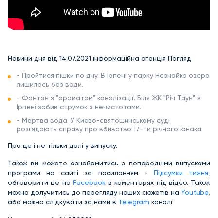
Новини дня від 14.07.2021 інформаційна агенція Погляд
- Пройтися пішки по дну. В Ірпені у парку Незнайка озеро
лишилось без води.
- Фонтан з "ароматом" каналізації. Біля ЖК "Річ Таун" в
Ірпені забив струмок з нечистотами.
- Мертва вода. У Києво-святошинському суді
розгядають справу про вбивство 17-ти річного юнака.
Про це і не тільки далі у випуску.
Також ви можете ознайомитись з попередніми випусками
програми на сайті за посиланням -
Підсумки тижня
,
обговорити це на
Facebook
в коментарях під відео. Також
можна долучитись до перегляду наших сюжетів на
Youtube
,
або можна слідкувати за нами в
Telegram
каналі.