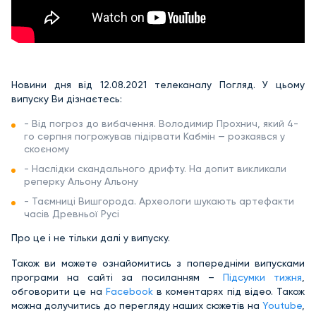
Новини дня від 12.08.2021 телеканалу Погляд. У цьому
випуску Ви дізнаєтесь:
- Від погроз до вибачення. Володимир Прохнич, який 4-
го серпня погрожував підірвати Кабмін — розкаявся у
скоєному
- Наслідки скандального дрифту. На допит викликали
реперку Альону Альону
- Таємниці Вишгорода. Археологи шукають артефакти
часів Древньої Русі
Про це і не тільки далі у випуску.
Також ви можете ознайомитись з попередніми випусками
програми на сайті за посиланням –
Підсумки тижня
,
обговорити це на
Facebook
в коментарях під відео. Також
можна долучитись до перегляду наших сюжетів на
Youtube
,